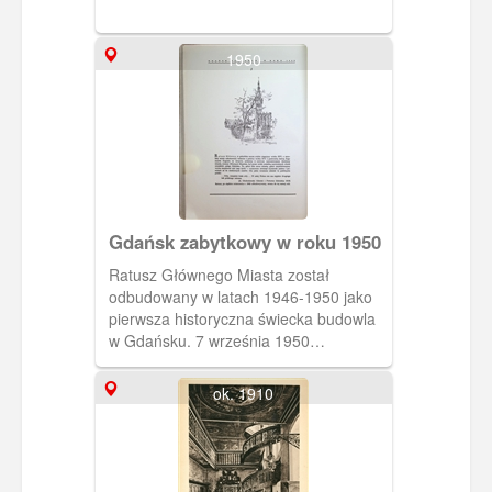
1950
Gdańsk zabytkowy w roku 1950
Ratusz Głównego Miasta został
odbudowany w latach 1946-1950 jako
pierwsza historyczna świecka budowla
w Gdańsku. 7 września 1950
postawiono na szczycie pozłocony
posąg (2,5 kg złota decyzją Bolesława
ok. 1910
Bieruta) króla Zygmunta Augusta.