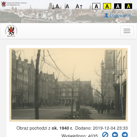
↓A
A
A↑
A
A
A
A
Logowanie
Togg
navig
Obraz pochodzi z
ok. 1940 r.
Dodano: 2019-12-04 23:33
Wyświetlono: 4035