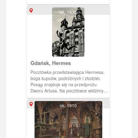
ok. 1930
Gdańsk, Hermes
Pocztówka przedstawiająca Hermesa,
boga kupców, podróżnych i złodziei.
Posąg znajduje się na przedprożu
Dworu Artusa. Na pocztówce widzimy
ujęcie z Ratuszem Głównego Miasta w
tle. Pocztówka pochodzi z kalendarza
ok. 1910
"Danzig im Bild" na rok 1960, zdjęcie
wykonano przed wojną.