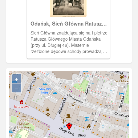
Gdańsk, Sień Główna Ratusza
Głównego Miasta Gdańska
Sień Główna znajdująca się na I piętrze
(Rathaus, Diele)
Ratusza Głównego Miasta Gdańska
(przy ul. Długiej 46). Misternie
rzeźbione dębowe schody prowadzą na
II piętro. Malowidło umieszczone
niegdyś na suficie nie przetrwało II
wojny światowej (ob. znajduje się tam
obraz wykonany przez Józefę Wnukową
+
przedstawiający wjazd Jana III
−
Sobieskiego do Gdańska w 1677 r.
Fotografia pochodzi z albumu "Danzig
und Umgebung in Bildern".