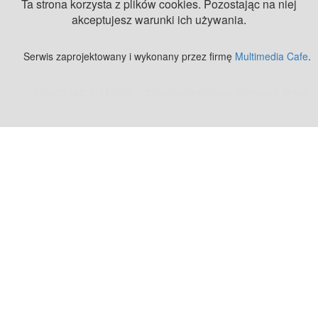
Ta strona korzysta z plików cookies. Pozostając na niej
akceptujesz warunki ich używania.
Serwis zaprojektowany i wykonany przez firmę
Multimedia Cafe
.
Zobacz też:
MJ Drone - profesjonalne mycie elewacji z drona
.