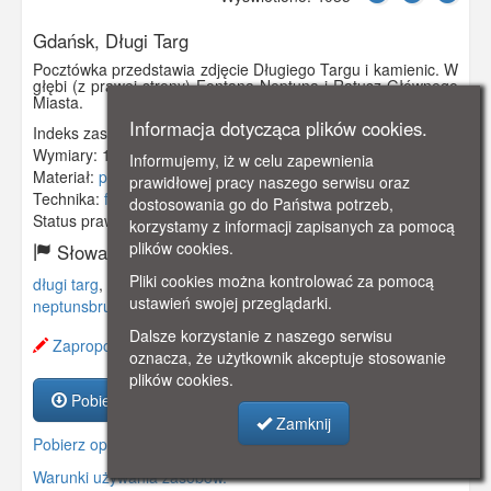
Gdańsk, Długi Targ
Pocztówka przedstawia zdjęcie Długiego Targu i kamienic. W
głębi (z prawej strony) Fontana Neptuna i Ratusz Głównego
Miasta.
Informacja dotycząca plików cookies.
Indeks zasobu:
GSP02562
Wymiary:
135 x 84 mm
Informujemy, iż w celu zapewnienia
Materiał:
pocztówka
prawidłowej pracy naszego serwisu oraz
Technika:
fotografia czarno-biała
dostosowania go do Państwa potrzeb,
Status prawny:
Użycie Niekomercyjne
korzystamy z informacji zapisanych za pomocą
plików cookies.
Słowa kluczowe:
Pliki cookies można kontrolować za pomocą
długi targ
,
fontanna neptuna
,
fontanna
,
neptun
,
ustawień swojej przeglądarki.
neptunsbrunnen
,
ratusz głównego miasta
,
Dalsze korzystanie z naszego serwisu
Zaproponuj zmianę opisu.
oznacza, że użytkownik akceptuje stosowanie
plików cookies.
Pobierz zasób
Zamknij
Pobierz opis
Warunki używania zasobów.