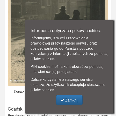
Informacja dotycząca plików cookies.
Informujemy, iż w celu zapewnienia
prawidłowej pracy naszego serwisu oraz
dostosowania go do Państwa potrzeb,
korzystamy z informacji zapisanych za pomocą
plików cookies.
Pliki cookies można kontrolować za pomocą
ustawień swojej przeglądarki.
Dalsze korzystanie z naszego serwisu
oznacza, że użytkownik akceptuje stosowanie
plików cookies.
Obraz pochodzi z
ok. 1940 r.
Dodano: 2019-12-04 23:33
Wyświetlono: 4250
Zamknij
Gdańsk, Złotników i Św. Ducha
Pocztówka przedstawiająca spacerującą zimową porą parę