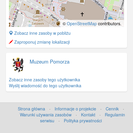
©
OpenStreetMap
contributors.
+
Zobacz inne zasoby w pobliżu
−
Zaproponuj zmianę lokalizacji
Muzeum Pomorza
Zobacz inne zasoby tego użytkownika
Wyślij wiadomość do tego użytkownika
Strona główna
·
Informacje o projekcie
·
Cennik
·
Warunki używania zasobów
·
Kontakt
·
Regulamin
serwisu
·
Polityka prywatności
©
OpenStreetMap
contributors.