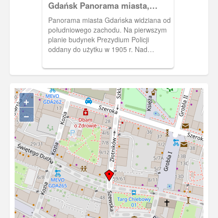
Gdańsk Panorama miasta,
Danzig Totalansicht
Panorama miasta Gdańska widziana od
południowego zachodu. Na pierwszym
planie budynek Prezydium Policji
oddany do użytku w 1905 r. Nad
Głównym miastem góruje potężna
sylwetka średniowiecznego kościoła
Wniebowzięcia NMP. Po jego lewej
stronie widoczna wieża kościoła św.
+
Jana, zaś po prawej - Ratusza
Głównego Miasta. Widoczna również
−
kopuła Wielkiej Synagogi, wychodząca
zza Prezydium Policji.