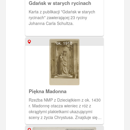
Gdańsk w starych rycinach
Karta z publikacji "Gdańsk w starych
rycinach" zawierającej 23 ryciny
Johanna Carla Schultza.
ok. 1910
Piękna Madonna
Rzeźba NMP z Dzieciątkiem z ok. 1430
r. Madonnę otacza wieniec z róż z
okrągłymi plakietkami ukazującymi
sceny z życia Chrystusa. Znajduje się w
kaplicy św. Anny w Bazylice Mariackiej
w Gdańsku.