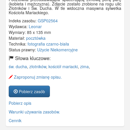
(kobieta i mężczyzna). Zdjęcie zostało zrobione na rogu ulic
Złotników i Św. Ducha. W tle widoczna masywna sylwetka
Kościoła Mariackiego.
Indeks zasobu:
GSP02564
Wydawca:
Leonar
Wymiary:
85 x 135 mm
Materiał:
pocztówka
Technika:
fotografia czarno-biała
Status prawny:
Użycie Niekomercyjne
Słowa kluczowe:
św. ducha
,
złotników
,
kościół mariacki
,
zima
,
Zaproponuj zmianę opisu.
Pobierz zasób
Pobierz opis
Warunki używania zasobów.
Cennik