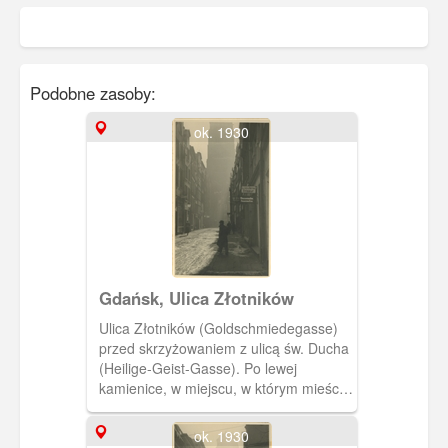
Podobne zasoby:
ok. 1930
Gdańsk, Ulica Złotników
Ulica Złotników (Goldschmiedegasse)
przed skrzyżowaniem z ulicą św. Ducha
(Heilige-Geist-Gasse). Po lewej
kamienice, w miejscu, w którym mieścił
się „Cotton Club”. W głębi ulica
Szewska (Korkenmachergasse) i wieża
ok. 1930