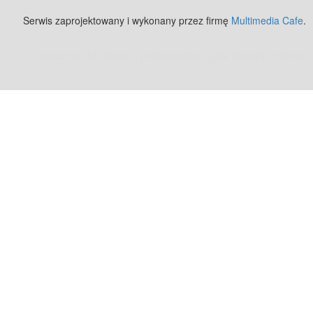
Serwis zaprojektowany i wykonany przez firmę
Multimedia Cafe
.
Zobacz też:
MJ Drone - profesjonalne mycie elewacji z drona
.