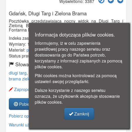
Wyświetlono: 3387
Gdańsk, Długi Targ i Zielona Brama
Pocztówka przedstawiająca nocny widok na Długi Targ i
Zieloną Bramę. Na pierwszym planie, po lewej stronie
Fontanna Neptuna.
Informacja dotycząca plików cookies.
Indeks zasobu:
GSP02585
Informujemy, iż w celu zapewnienia
Wymiary:
140 x 90 mm
prawidłowej pracy naszego serwisu oraz
Materiał:
pocztówka
dostosowania go do Państwa potrzeb,
Status prawny:
Użycie Niekomercyjne
korzystamy z informacji zapisanych za pomocą
Słowa kluczowe:
plików cookies.
długi targ
,
fontanna neptuna
,
neptunsbrunnen
,
neptun
,
Pliki cookies można kontrolować za pomocą
brama zielona
,
ustawień swojej przeglądarki.
Zaproponuj zmianę opisu.
Dalsze korzystanie z naszego serwisu
oznacza, że użytkownik akceptuje stosowanie
plików cookies.
Pobierz zasób
Zamknij
Pobierz opis
Warunki używania zasobów.