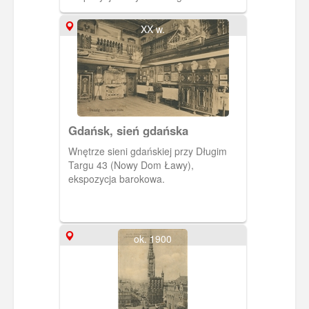
rzemieślników, w sporej części
pochodzących z kolekcji Lessera
XX w.
Giełdzińskiego. Fotografia pochodzi z
albumu "Danzig und Umgebung in
Bildern".
Gdańsk, sień gdańska
Wnętrze sieni gdańskiej przy Długim
Targu 43 (Nowy Dom Ławy),
ekspozycja barokowa.
ok. 1900