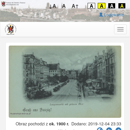
↓A
A
A↑
A
A
A
A
Logowanie
Togg
navig
Obraz pochodzi z
ok. 1900 r.
Dodano: 2019-12-04 23:33