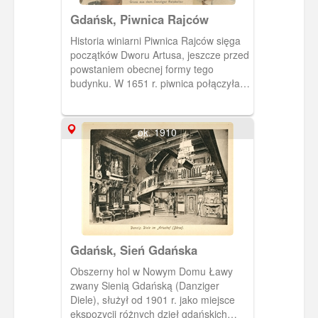
Gdańsk, Piwnica Rajców
Historia winiarni Piwnica Rajców sięga
początków Dworu Artusa, jeszcze przed
powstaniem obecnej formy tego
budynku. W 1651 r. piwnica połączyła
Ratusz Prawomiejski z wnętrzami
Dworu Artusa.
ok. 1910
Gdańsk, Sień Gdańska
Obszerny hol w Nowym Domu Ławy
zwany Sienią Gdańską (Danziger
Diele), służył od 1901 r. jako miejsce
ekspozycji różnych dzieł gdańskich