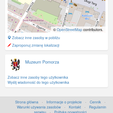
©
OpenStreetMap
contributors.
+
Zobacz inne zasoby w pobliżu
−
Zaproponuj zmianę lokalizacji
Muzeum Pomorza
Zobacz inne zasoby tego użytkownika
Wyślij wiadomość do tego użytkownika
Strona główna
·
Informacje o projekcie
·
Cennik
·
Warunki używania zasobów
·
Kontakt
·
Regulamin
serwisu
·
Polityka prywatności