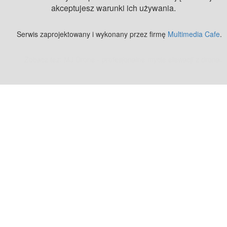
akceptujesz warunki ich używania.
Serwis zaprojektowany i wykonany przez firmę
Multimedia Cafe
.
Zobacz też:
MJ Drone - profesjonalne mycie elewacji z drona
.