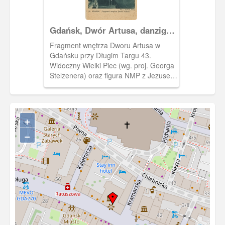
Gdańsk, Dwór Artusa, danzig
Der Artushof
Fragment wnętrza Dworu Artusa w
Gdańsku przy Długim Targu 43.
Widoczny Wielki Piec (wg. proj. Georga
Stelzenera) oraz figura NMP z Jezusem
pomiędzy dwoma obrazami nieznanego
malarza: "Okręt Kościoła" i "Oblężenie
Malborka". Nad tymi obrazami widać
fragment wielkiego malowidła
+
"Polowanie Diany".
−