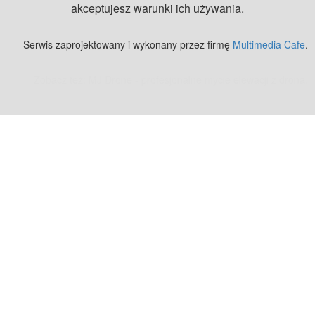
akceptujesz warunki ich używania.
Serwis zaprojektowany i wykonany przez firmę
Multimedia Cafe
.
Zobacz też:
MJ Drone - profesjonalne mycie elewacji z drona
.