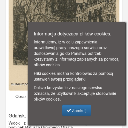
Informacja dotycząca plików cookies.
Informujemy, iż w celu zapewnienia
prawidłowej pracy naszego serwisu oraz
dostosowania go do Państwa potrzeb,
korzystamy z informacji zapisanych za pomocą
plików cookies.
Pliki cookies można kontrolować za pomocą
ustawień swojej przeglądarki.
Dalsze korzystanie z naszego serwisu
oznacza, że użytkownik akceptuje stosowanie
Obraz pochodzi z
ok. 1930 r.
Dodano: 2019-12-04 23:33
plików cookies.
Wyświetlono: 3055
Zamknij
Gdańsk, Ratusz Głównego Miasta
Widok z Długiego Targu, obsadzonego drzewami na
budynek Ratusza Głównego Miasta