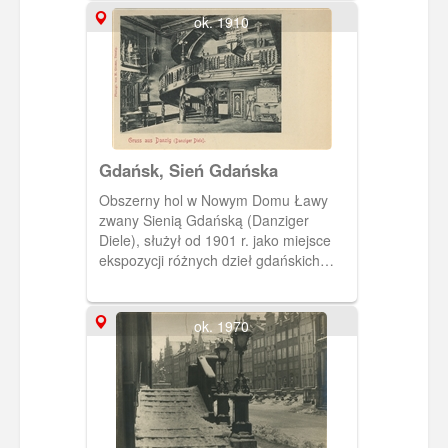
ok. 1910
Gdańsk, Sień Gdańska
Obszerny hol w Nowym Domu Ławy
zwany Sienią Gdańską (Danziger
Diele), służył od 1901 r. jako miejsce
ekspozycji różnych dzieł gdańskich
rzemieślników, w sporej części
pochodzące kolekcji Lessera
Giełdzińskiego.
ok. 1970