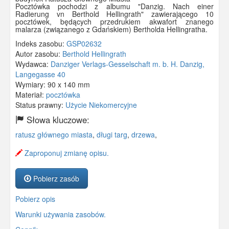
Pocztówka pochodzi z albumu "Danzig. Nach einer
Radierung vn Berthold Hellingrath" zawierającego 10
pocztówek, będących przedrukiem akwafort znanego
malarza (związanego z Gdańskiem) Bertholda Hellingratha.
Indeks zasobu:
GSP02632
Autor zasobu:
Berthold Hellingrath
Wydawca:
Danziger Verlags-Gesselschaft m. b. H. Danzig,
Langegasse 40
Wymiary:
90 x 140 mm
Materiał:
pocztówka
Status prawny:
Użycie Niekomercyjne
Słowa kluczowe:
ratusz głównego miasta
,
długi targ
,
drzewa
,
Zaproponuj zmianę opisu.
Pobierz zasób
Pobierz opis
Warunki używania zasobów.