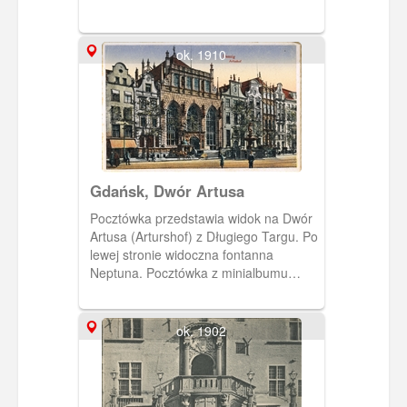
ok. 1910
Gdańsk, Dwór Artusa
Pocztówka przedstawia widok na Dwór
Artusa (Arturshof) z Długiego Targu. Po
lewej stronie widoczna fontanna
Neptuna. Pocztówka z minialbumu
"Zehn Der schonsten ansichten von
DANZIG". Auch als postkarten
verwendbar.
ok. 1902