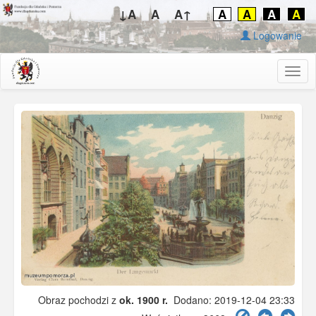
↓A
A
A↑
A
A
A
A
Logowanie
Togg
navig
Obraz pochodzi z
ok. 1900 r.
Dodano: 2019-12-04 23:33