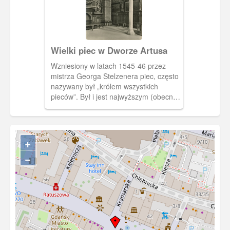
Wielki piec w Dworze Artusa
Wzniesiony w latach 1545-46 przez
mistrza Georga Stelzenera piec, często
nazywany był „królem wszystkich
pieców”. Był i jest najwyższym (obecnie
jego wysokość liczy 10 m 64 cm)
piecem na Starym Kontynencie.
+
−