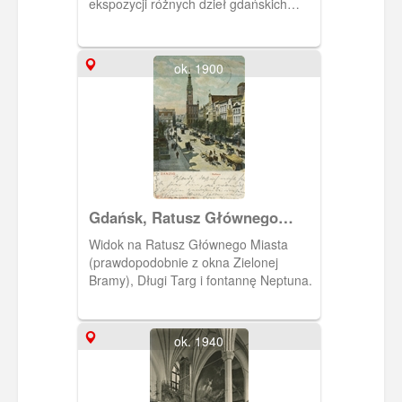
ekspozycji różnych dzieł gdańskich
rzemieślników, w sporej części
pochodzące kolekcji Lessera
Giełdzińskiego.
ok. 1900
Gdańsk, Ratusz Głównego
Miasta
Widok na Ratusz Głównego Miasta
(prawdopodobnie z okna Zielonej
Bramy), Długi Targ i fontannę Neptuna.
ok. 1940