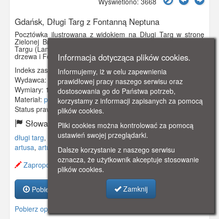
Wyświetlono: 3668
Gdańsk, Długi Targ z Fontanną Neptuna
Pocztówka ilustrowana z widokiem na Długi Targ w stronę
Zielonej Bramy. Z lewej strony widoczna pierzeja Długiego
Targu (Langemarkt) z Dworem Artusa. W centralnym miejscu
Informacja dotycząca plików cookies.
drzewa i Fontanna Neptuna.
Indeks zasobu:
GSP02644
Informujemy, iż w celu zapewnienia
Wydawca:
Clara Bernthal, Danzig
prawidłowej pracy naszego serwisu oraz
Wymiary:
140 x 90 mm
dostosowania go do Państwa potrzeb,
Materiał:
pocztówka
korzystamy z informacji zapisanych za pomocą
Status prawny:
Użycie Niekomercyjne
plików cookies.
Słowa kluczowe:
Pliki cookies można kontrolować za pomocą
ustawień swojej przeglądarki.
długi targ
,
langemarkt
,
fontanna
,
fontanna neptuna
,
dwór
artusa
,
arturshof
,
zielona brama
,
drzewa
,
Dalsze korzystanie z naszego serwisu
oznacza, że użytkownik akceptuje stosowanie
Zaproponuj zmianę opisu.
plików cookies.
Zamknij
Pobierz zasób
Pobierz opis