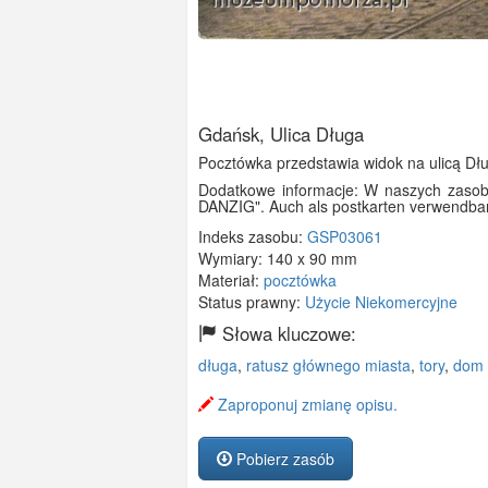
Gdańsk, Ulica Długa
Pocztówka przedstawia widok na ulicą Dł
Dodatkowe informacje: W naszych zasob
DANZIG". Auch als postkarten verwendbar
Indeks zasobu:
GSP03061
Wymiary:
140 x 90 mm
Materiał:
pocztówka
Status prawny:
Użycie Niekomercyjne
Słowa kluczowe:
długa
,
ratusz głównego miasta
,
tory
,
dom 
Zaproponuj zmianę opisu.
Pobierz zasób