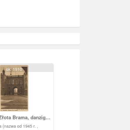
ok. 1910
Złota Brama, danzig
er Tor
 (nazwa od 1945 r. ,