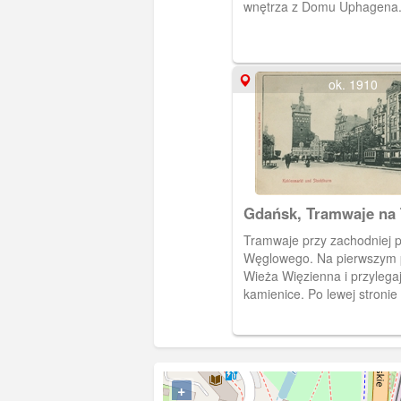
wnętrza z Domu Uphagena
ok. 1910
Gdańsk, Tramwaje na 
Węglowym i Wieża Wi
Tramwaje przy zachodniej p
Węglowego. Na pierwszym 
Wieża Więzienna i przylegaj
kamienice. Po lewej stronie widoczny
fragment Dworu Bractwa św
+