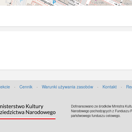
jekcie
·
Cennik
·
Warunki używania zasobów
·
Kontakt
·
Re
Dofinansowano ze środków Ministra Kultu
Narodowego pochodzących z Funduszu Pr
państwowego funduszu celowego.