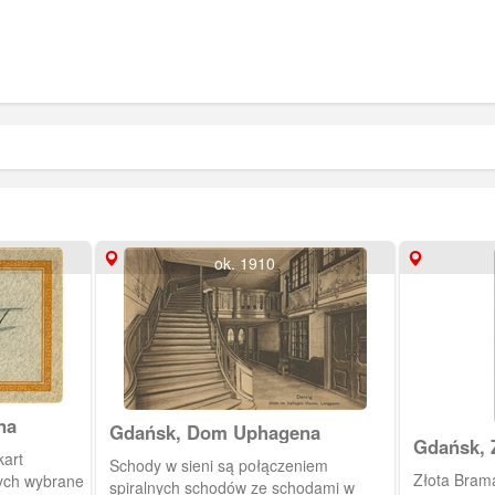
ok. 1910
na
Gdańsk, Dom Uphagena
Gdańsk, 
kart
Schody w sieni są połączeniem
Langgass
Złota Brama
ych wybrane
spiralnych schodów ze schodami w