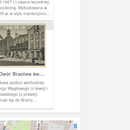
d 1967 r.) zwana wcześniej
ouliczną. Wybudowana w
II w. w stylu manieryzmu
kiego. Zamyka od zachodu
Na zdjęciu widoczna od
1942-05-18
gu Węglowego. Przylega do
nocy Dwór Bractwa św.
Dwór Bractwa św.
dowa wzdłuż wschodniej
rgu Węglowego (z lewej) i
ławskiego (z prawej).
ruje się do Bramy
ej (Złotej). Zwraca uwagę
wa św. Jerzego i dom
raci Freymann.