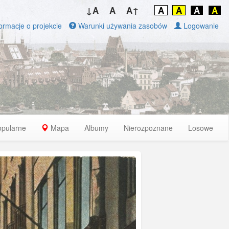
↓A
A
A↑
A
A
A
A
ormacje o projekcie
Warunki używania zasobów
Logowanie
opularne
Mapa
Albumy
Nierozpoznane
Losowe