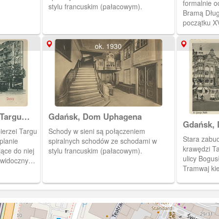
formalnie o
.
stylu francuskim (pałacowym).
Bramą Dług
początku XV
niderlandz
ul. Długą. 
ok. 1930
strony Tar
niej od pół
Jerzego.
Targu
Gdańsk, Dom Uphagena
Gdańsk, 
ęzienna
ierzei Targu
Schody w sieni są połączeniem
Jerzego
Stara zabu
planie
spiralnych schodów ze schodami w
krawędzi Ta
ące do niej
stylu francuskim (pałacowym).
ulicy Bogus
Tramwaj kie
. Jerzego.
Długouliczn
dwór Bract
towarowy b