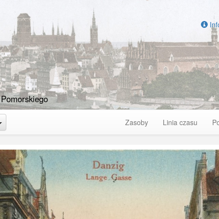
Inf
 Pomorskiego
Toggle Dropdown
Zasoby
Linia czasu
P