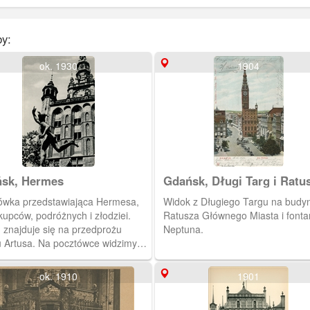
y:
ok. 1930
1904
sk, Hermes
Gdańsk, Długi Targ i Ratu
Głównego Miasta
ówka przedstawiająca Hermesa,
Widok z Długiego Targu na budy
kupców, podróżnych i złodziei.
Ratusza Głównego Miasta i font
 znajduje się na przedprożu
Neptuna.
 Artusa. Na pocztówce widzimy
e z Ratuszem Głównego Miasta w
ok. 1910
1901
g im Bild" na rok 1960, zdjęcie
ano przed wojną.