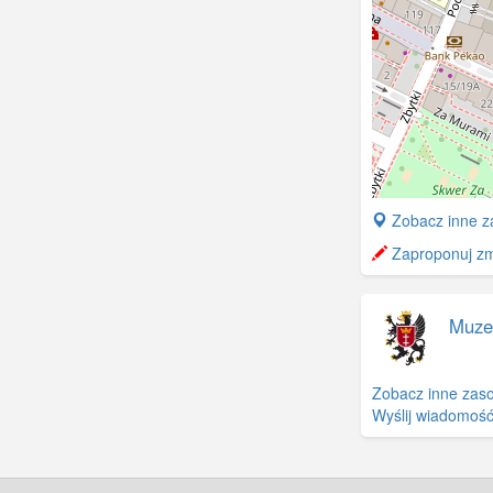
+
Zobacz inne z
−
Zaproponuj zmi
Muze
Zobacz inne zaso
Wyślij wiadomość