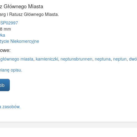
z Głównego Miasta
arg i Ratusz Głównego Miasta.
SP02997
38 mm
wka
życie Niekomercyjne
zowe:
 głównego miasta
,
kamieniczki
,
neptunsbrunnen
,
neptuna
,
neptun
,
dwó
ianę opisu.
sób
a zasobów.