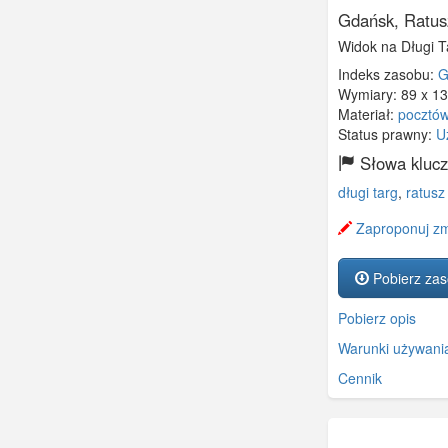
Gdańsk, Ratus
Widok na Długi T
Indeks zasobu:
G
Wymiary:
89 x 1
Materiał:
pocztó
Status prawny:
U
Słowa kluc
długi targ
,
ratusz
Zaproponuj zm
Pobierz za
Pobierz opis
Warunki używani
Cennik