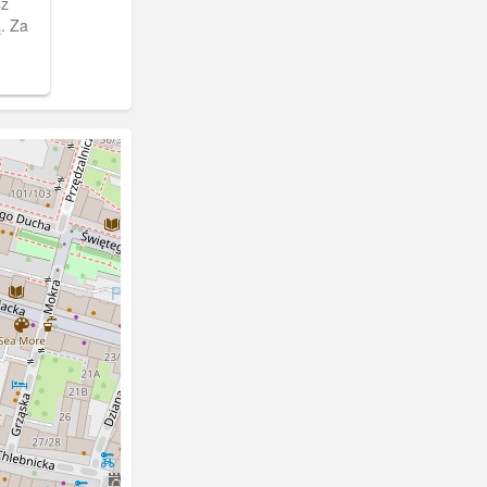
sz
. Za