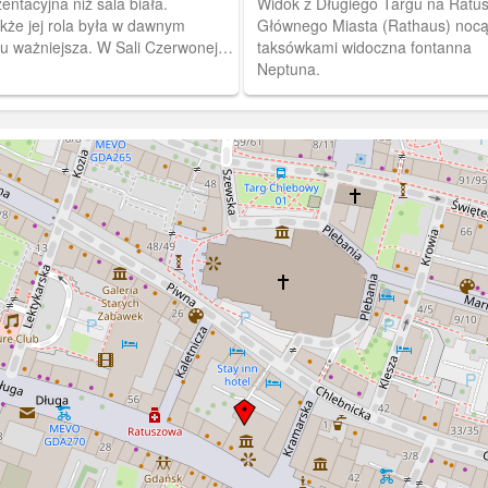
entacyjna niż sala biała.
Widok z Długiego Targu na Ratu
kże jej rola była w dawnym
Głównego Miasta (Rathaus) nocą
zu ważniejsza. W Sali Czerwonej
taksówkami widoczna fontanna
ały się obrady Rady Miejskiej.
Neptuna.