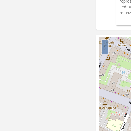
reprez
Jedna
ratus
odbyw
+
−