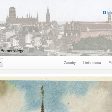
Inf
 Pomorskiego
Toggle Dropdown
Zasoby
Linia czasu
P