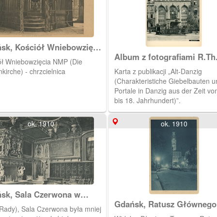
sk, Kościół Wniebowzięcia
(Die Marienkirche) -
Album z fotografiami R.Th
ół Wniebowzięcia NMP (Die
cielnica
Kuhna
kirche) - chrzcielnica
Karta z publikacji „Alt-Danzig
(Charakteristiche Giebelbauten u
Portale in Danzig aus der Zeit vo
bis 18. Jahrhundert)”.
ok. 1910
ok. 1910
sk, Sala Czerwona w
szu Głównego Miasta
Gdańsk, Ratusz Głównego
 Rady), Sala Czerwona była mniej
Miasta Gdańsk