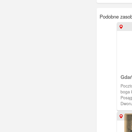
Podobne zasob
Gdań
Poczt
boga 
Posąg
Dworu
ujęci
tle. Pocztówka pochodzi z kalendarza
"Danzi
wykon