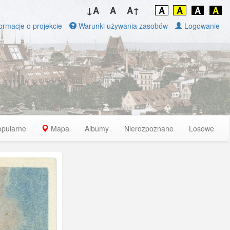
↓A
A
A↑
A
A
A
A
ormacje o projekcie
Warunki używania zasobów
Logowanie
opularne
Mapa
Albumy
Nierozpoznane
Losowe