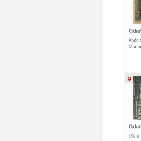
Gdań
NMP 
Kości
chrz
Marien
Gdań
Ratu
(Sala