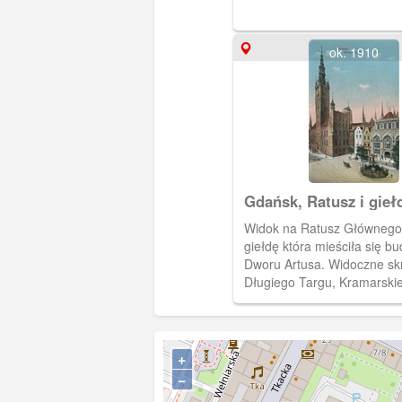
ok. 1910
Gdańsk, Ratusz i gieł
Widok na Ratusz Głównego 
giełdę która mieściła się b
Dworu Artusa. Widoczne sk
Długiego Targu, Kramarskiej
Obieg 1916 rok.
+
−