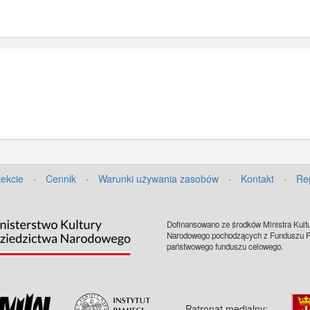
jekcie
·
Cennik
·
Warunki używania zasobów
·
Kontakt
·
Re
Dofinansowano ze środków Ministra Kultu
Narodowego pochodzących z Funduszu Pr
państwowego funduszu celowego.
Patronat medialny: