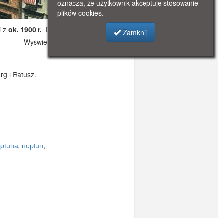
oznacza, że użytkownik akceptuje stosowanie
plików cookies.
i z
ok. 1900 r.
Dodano: 2021-11-08 12:15
Zamknij
Wyświetlono: 2825
rg i Ratusz.
ptuna
,
neptun
,