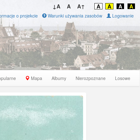
↓A
A
A↑
A
A
A
A
ormacje o projekcie
Warunki używania zasobów
Logowanie
opularne
Mapa
Albumy
Nierozpoznane
Losowe