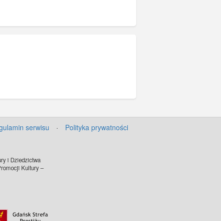
gulamin serwisu
·
Polityka prywatności
ry i Dziedzictwa
omocji Kultury –