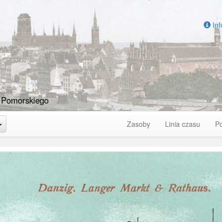
Inf
 Pomorskiego
Toggle Dropdown
Zasoby
Linia czasu
P