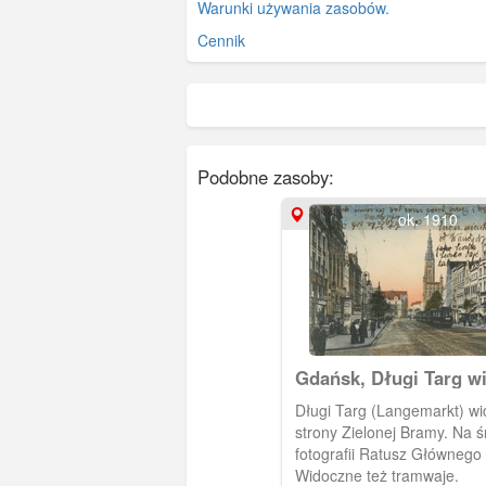
Warunki używania zasobów.
Cennik
Podobne zasoby:
ok. 1910
Gdańsk, Długi Targ w
strony Zielonej Bramy
Długi Targ (Langemarkt) wi
strony Zielonej Bramy. Na 
fotografii Ratusz Głównego 
Widoczne też tramwaje.