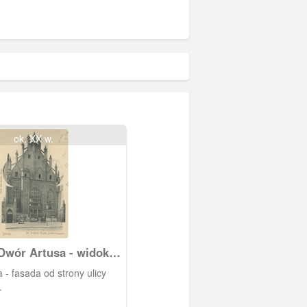
ok. XX w.
Dwór Artusa - widok
ickiej
 - fasada od strony ulicy
.