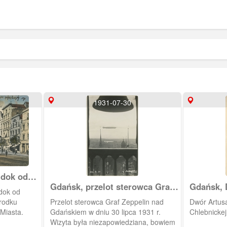
1931-07-30
idok od
Gdańsk, przelot sterowca Graf
Gdańsk, 
dok od
Zeppelin
od Chlebn
środku
Przelot sterowca Graf Zeppelin nad
Dwór Artusa
Miasta.
Gdańskiem w dniu 30 lipca 1931 r.
Chlebnickej
Wizyta była niezapowiedziana, bowiem