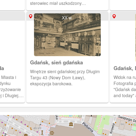
sterowiec miał uszkodzony
radiotelegraf. Wracał z wyprawy z
rejonów podbiegunowych. Zauważono
XX w.
go po raz pierwszy o godz. 13.45 z
wieży Kościoła Mariackiego.
Gdańsk, sień gdańska
da
Gdańsk, 
Wnętrze sieni gdańskiej przy Długim
Miasta i
Widok na ru
Targu 43 (Nowy Dom Ławy),
udynku
Fotografia 
ekspozycja barokowa.
rzyżowanie
"Gdańsk daw
 i Długiej.
and today" 
Dobrzykows
kopercie w kolorze sza
jest 14 zdj
powojenneg
Napisy na 
wytłoczone 