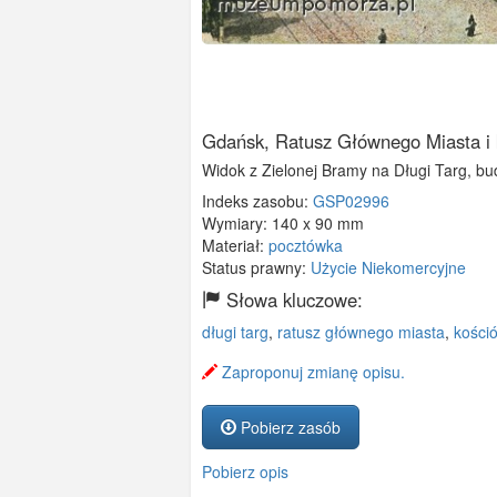
Gdańsk, Ratusz Głównego Miasta i k
Widok z Zielonej Bramy na Długi Targ, bud
Indeks zasobu:
GSP02996
Wymiary:
140 x 90 mm
Materiał:
pocztówka
Status prawny:
Użycie Niekomercyjne
Słowa kluczowe:
długi targ
,
ratusz głównego miasta
,
kośció
Zaproponuj zmianę opisu.
Pobierz zasób
Pobierz opis