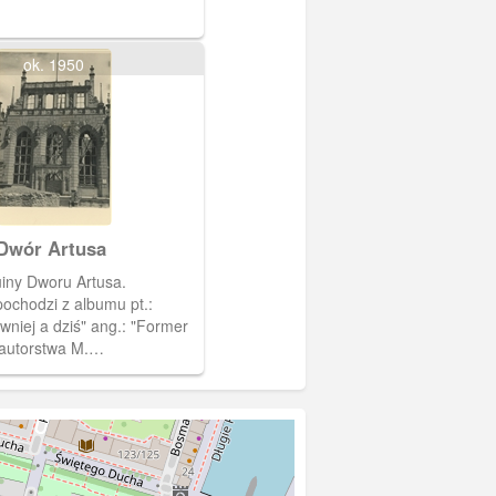
ok. 1950
Dwór Artusa
iny Dworu Artusa.
pochodzi z albumu pt.:
niej a dziś" ang.: "Former
autorstwa M.
kiego. W kartonowej
łwiowej zieleni
ęć przedwojennego i
o, zruinowanego Gdańska.
okładce albumu są
i pozłocone.