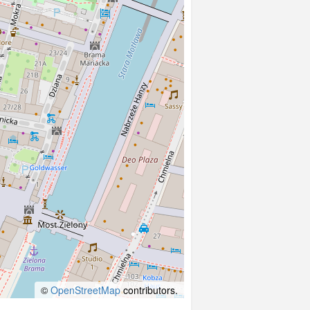
©
OpenStreetMap
contributors.