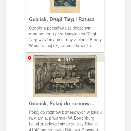
Gdańsk, Długi Targ i Ratusz
Ozdobna pocztówka (z tłoczonym
ornamentem) przedstawiająca Długi
Targ widziany od strony Zielonej Bramy.
W centralnej części smukła wieża
Ratusza Głównego Miasta.
ok. 1910
Gdańsk, Pokój do rozmów
biznesowych lokalu
Pokój do rozmów biznesowych w lokalu
"Bodenburg"
(winiarnia, piwiarnia) W. Bodenburg.
Lokal znajdował się przy ulicy Długiej
41/42 naprzeciwko Ratusza Głównego