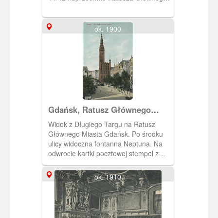
Miasta. Ówczesnym właścicielem była
Luis Ernst. W późniejszym czasie
właścicielem był Paul Otto Krause.
ok. 1900
Lokal był reklamowany jako
najwytworniejsza winiarnia i piwiarnia.
Gdańsk, Ratusz Głównego
Miasta Gdańsk
Widok z Długiego Targu na Ratusz
Głównego Miasta Gdańsk. Po środku
ulicy widoczna fontanna Neptuna. Na
odwrocie kartki pocztowej stempel z
datą 01.07.1910
ok. 1910