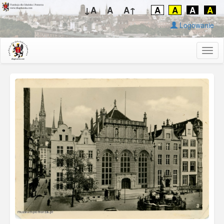
↓A
A
A↑
A
A
A
A
Logowanie
Togg
navig