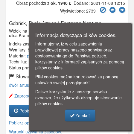
Obraz pochodzi z
ok. 1940 r.
Dodano: 2021-11-08 12:15
Wyświetlono: 2739
Gdańsk, Dwór Artusa i Fontanna Neptuna
Widok na Dwór Artusa i Fontannę Neptuna. Z lewej strony
Informacja dotycząca plików cookies.
ulica Kramarska.
Indeks zasobu:
GSP02963
Informujemy, iż w celu zapewnienia
Wymiary:
85 x 65 mm
prawidłowej pracy naszego serwisu oraz
Materiał:
papier fotograficzny
dostosowania go do Państwa potrzeb,
Technika:
fotografia czarno-biała
korzystamy z informacji zapisanych za pomocą
Status prawny:
Użycie Niekomercyjne
plików cookies.
Słowa kluczowe:
Pliki cookies można kontrolować za pomocą
ustawień swojej przeglądarki.
dwór artusa
,
kramarska
,
fontanna neptuna
,
długi targ
,
Dalsze korzystanie z naszego serwisu
Zaproponuj zmianę opisu.
oznacza, że użytkownik akceptuje stosowanie
plików cookies.
Pobierz zasób
Zamknij
Pobierz opis
Warunki używania zasobów.