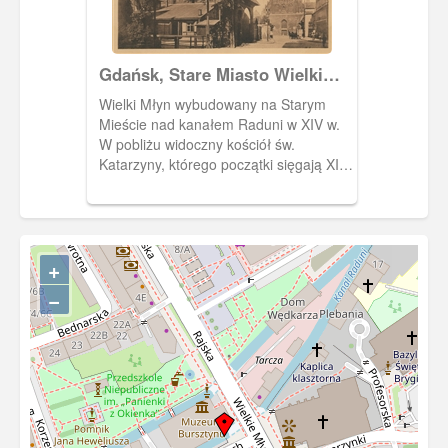
Gdańsk, Stare Miasto Wielki
Młyn i kościół św. Katarzyny,
Wielki Młyn wybudowany na Starym
Danzig Grosse Mühle u.
Mieście nad kanałem Raduni w XIV w.
Katharinen - Kirche
W pobliżu widoczny kościół św.
Katarzyny, którego początki sięgają XIII
w. , czyli rządów książąt pomorskich w
Gdańsku.John & Rosenberg
+
−