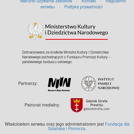
Warunki używania zasobów
·
Kontakt
·
Regulamin
serwisu
·
Polityka prywatności
©
OpenStreetMap
contributors.
Dofinansowano ze środków Ministra Kultury i Dziedzictwa
Narodowego pochodzących z Funduszu Promocji Kultury –
państwowego funduszu celowego.
Partnerzy:
Patronat medialny:
Właścicielem serwisu oraz jego administratorem jest
Fundacja dla
Gdańska i Pomorza
.