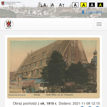
↓A
A
A↑
A
A
A
A
Logowanie
Togg
navig
Obraz pochodzi z
ok. 1910 r.
Dodano: 2021-11-08 12:15