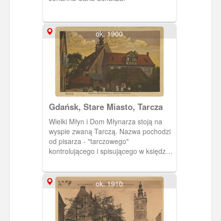
ok. 1900
Gdańsk, Stare Miasto, Tarcza
Wielki Młyn i Dom Młynarza stoją na
wyspie zwaną Tarczą. Nazwa pochodzi
od pisarza - "tarczowego"
kontrolującego i spisującego w księdze
tarczowej ciężar i jakość zboża
przyjmowanego do zmielenia.
ok. 1910