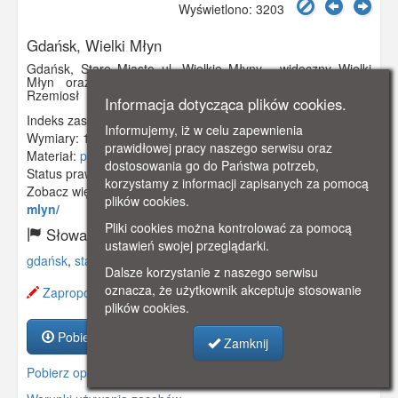
Wyświetlono: 3203
Gdańsk, Wielki Młyn
Gdańsk, Stare Miasto ul. Wielkie Młyny - widoczny Wielki
Młyn oraz wieżyczkę nieistniejącej Państwowej Szkoły
Rzemiosł
Informacja dotycząca plików cookies.
Indeks zasobu:
GSP02932
Informujemy, iż w celu zapewnienia
Wymiary:
140 x 90 mm
prawidłowej pracy naszego serwisu oraz
Materiał:
pocztówka
dostosowania go do Państwa potrzeb,
Status prawny:
Użycie Niekomercyjne
korzystamy z informacji zapisanych za pomocą
Zobacz więcej:
https://www.gdanskstrefa.com/wielki-
plików cookies.
mlyn/
Pliki cookies można kontrolować za pomocą
Słowa kluczowe:
ustawień swojej przeglądarki.
gdańsk
,
stare miasto
,
wielki młyn
,
szkoła rzemiosł
,
Dalsze korzystanie z naszego serwisu
oznacza, że użytkownik akceptuje stosowanie
Zaproponuj zmianę opisu.
plików cookies.
Pobierz zasób
Zamknij
Pobierz opis