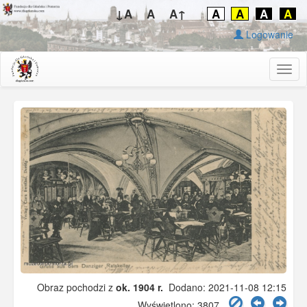
↓A
A
A↑
A
A
A
A
Logowanie
Togg
navig
Obraz pochodzi z
ok. 1904 r.
Dodano: 2021-11-08 12:15
Wyświetlono: 3807