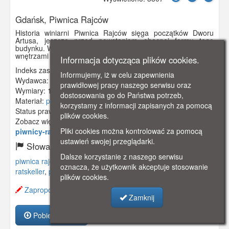
Gdańsk, Piwnica Rajców
Historia winiarni Piwnica Rajców sięga początków Dworu
Artusa, jeszcze przed powstaniem obecnej formy tego
budynku. W 1651 r. piwnica połączyła Ratusz Prawomiejski z
wnętrzami Dworu Artusa.
Informacja dotycząca plików cookies.
Indeks zasobu:
GSP02884
Informujemy, iż w celu zapewnienia
Wydawca:
Clara Bernthal, Danzig
prawidłowej pracy naszego serwisu oraz
Wymiary:
138 x 77 mm
dostosowania go do Państwa potrzeb,
Materiał:
pocztówka
korzystamy z informacji zapisanych za pomocą
Status prawny:
Użycie Niekomercyjne
plików cookies.
Zobacz więcej:
https://www.gdanskstrefa.com/w-
Pliki cookies można kontrolować za pomocą
piwnicy-rady-rajcow-obrazki-gdanskie/
ustawień swojej przeglądarki.
Słowa kluczowe:
Dalsze korzystanie z naszego serwisu
piwnica rajców
,
dwór artusa
,
restauracja
,
winiarnia
,
oznacza, że użytkownik akceptuje stosowanie
ratskeller
,
piwiarnia
,
plików cookies.
Zaproponuj zmianę opisu.
Zamknij
Pobierz zasób