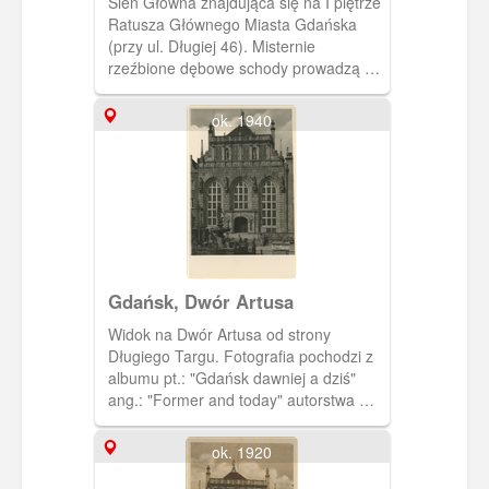
Sień Główna znajdująca się na I piętrze
(Rathaus, Diele)
Ratusza Głównego Miasta Gdańska
(przy ul. Długiej 46). Misternie
rzeźbione dębowe schody prowadzą na
II piętro. Malowidło umieszczone
niegdyś na suficie nie przetrwało II
ok. 1940
wojny światowej (ob. znajduje się tam
obraz wykonany przez Józefę Wnukową
przedstawiający wjazd Jana III
Sobieskiego do Gdańska w 1677 r.
Fotografia pochodzi z albumu "Danzig
und Umgebung in Bildern".
Gdańsk, Dwór Artusa
Widok na Dwór Artusa od strony
Długiego Targu. Fotografia pochodzi z
albumu pt.: "Gdańsk dawniej a dziś"
ang.: "Former and today" autorstwa M.
Dobrzykowskiego. W kartonowej
kopercie w kolorze szałwiowej zieleni
ok. 1920
jest 14 zdjęć przedwojennego i
powojennego, zruinowanego Gdańska.