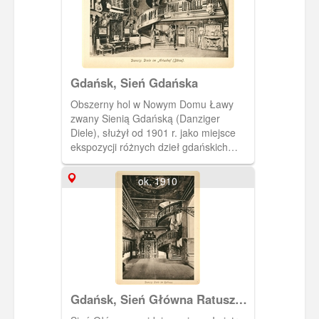
Gdańsk, Sień Gdańska
Obszerny hol w Nowym Domu Ławy
zwany Sienią Gdańską (Danziger
Diele), służył od 1901 r. jako miejsce
ekspozycji różnych dzieł gdańskich
rzemieślników, w sporej części
pochodzących z kolekcji Lessera
ok. 1910
Giełdzińskiego. Fotografia pochodzi z
albumu "Danzig und Umgebung in
Bildern".
Gdańsk, Sień Główna Ratusza
Głównego Miasta Gdańska