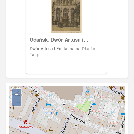
Napisy na okładce albumu są
wytłoczone i pozłocone.
Gdańsk, Dwór Artusa i
Fontanna Neptuna
Dwór Artusa i Fontanna na Długim
Targu.
+
−