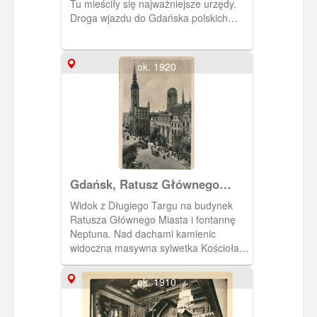
Tu mieściły się najważniejsze urzędy.
Droga wjazdu do Gdańska polskich
królów. Z prawej ozdobne wejście do
ratusza.
ok. 1920
Gdańsk, Ratusz Głównego
Miasta
Widok z Długiego Targu na budynek
Ratusza Głównego Miasta i fontannę
Neptuna. Nad dachami kamienic
widoczna masywna sylwetka Kościoła
Mariackiego.
ok. 1910