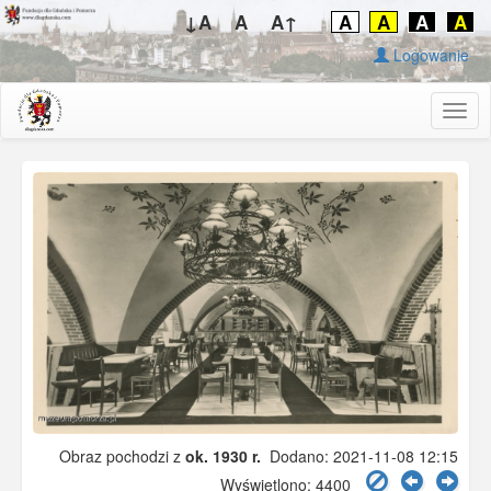
↓A
A
A↑
A
A
A
A
Logowanie
Togg
navig
Obraz pochodzi z
ok. 1930 r.
Dodano: 2021-11-08 12:15
Wyświetlono: 4400