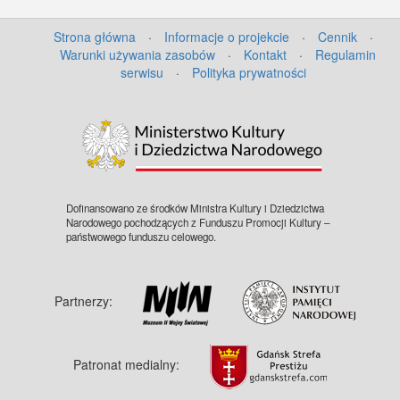
Strona główna
·
Informacje o projekcie
·
Cennik
·
Warunki używania zasobów
·
Kontakt
·
Regulamin
serwisu
·
Polityka prywatności
©
OpenStreetMap
contributors.
Dofinansowano ze środków Ministra Kultury i Dziedzictwa
Narodowego pochodzących z Funduszu Promocji Kultury –
państwowego funduszu celowego.
Partnerzy:
Patronat medialny: