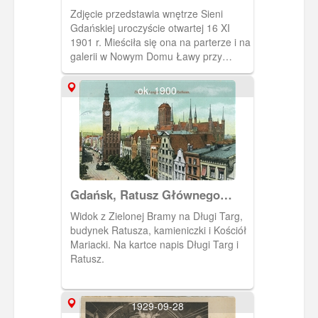
Danziger Diele
Zdjęcie przedstawia wnętrze Sieni
Gdańskiej uroczyście otwartej 16 XI
1901 r. Mieściła się ona na parterze i na
galerii w Nowym Domu Ławy przy
Długim Targu 43. Prezentowany był w
niej wystrój gdańskiej kamienicy
ok. 1900
patrycjuszowskiej z XVII w. Eksponaty
(ok. 200) pochodziły przede wszystkim
od gdańskiego kolekcjonera Lessera
Giełdzińskiego. Plafon, który
umieszczono na suficie pochodził z
kamienicy przy ul. Długiej (dawna
własność kupca, Jacoba Kabruna).
Gdańsk, Ratusz Głównego
Większość eksponatów w czasie II
Miasta i kościół Mariacki
wojny światowej uległa rozproszeniu.
Widok z Zielonej Bramy na Długi Targ,
budynek Ratusza, kamieniczki i Kościół
Mariacki. Na kartce napis Długi Targ i
Ratusz.
1929-09-28