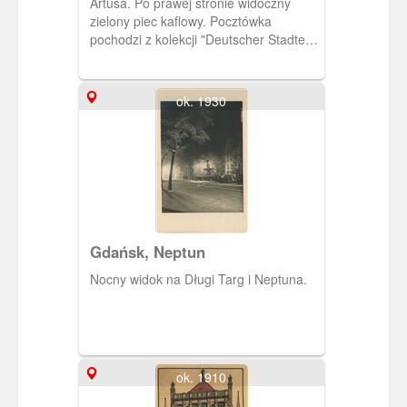
Artusa. Po prawej stronie widoczny
zielony piec kaflowy. Pocztówka
pochodzi z kolekcji "Deutscher Stadte"
wydawnictwa Kaphael Tuck & Sons z
Berlina.
ok. 1930
Gdańsk, Neptun
Nocny widok na Długi Targ i Neptuna.
ok. 1910