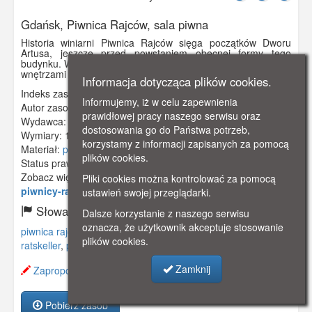
Gdańsk, Piwnica Rajców, sala piwna
Historia winiarni Piwnica Rajców sięga początków Dworu
Artusa, jeszcze przed powstaniem obecnej formy tego
budynku. W 1651 r. piwnica połączyła Ratusz Prawomiejski z
wnętrzami Dworu Artusa. Na fotografii sala piwna.
Informacja dotycząca plików cookies.
Indeks zasobu:
GSP02882
Informujemy, iż w celu zapewnienia
Autor zasobu:
E. Leitner, Berlin
prawidłowej pracy naszego serwisu oraz
Wydawca:
Echte Fotografie
dostosowania go do Państwa potrzeb,
Wymiary:
140 x 88 mm
korzystamy z informacji zapisanych za pomocą
Materiał:
pocztówka
plików cookies.
Status prawny:
Użycie Niekomercyjne
Zobacz więcej:
https://www.gdanskstrefa.com/w-
Pliki cookies można kontrolować za pomocą
piwnicy-rady-rajcow-obrazki-gdanskie/
ustawień swojej przeglądarki.
Słowa kluczowe:
Dalsze korzystanie z naszego serwisu
oznacza, że użytkownik akceptuje stosowanie
piwnica rajców
,
dwór artusa
,
restauracja
,
winiarnia
,
plików cookies.
ratskeller
,
piwiarnia
,
Zamknij
Zaproponuj zmianę opisu.
Pobierz zasób