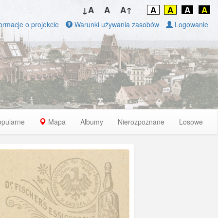
↓A
A
A↑
A
A
A
A
ormacje o projekcie
Warunki używania zasobów
Logowanie
opularne
Mapa
Albumy
Nierozpoznane
Losowe