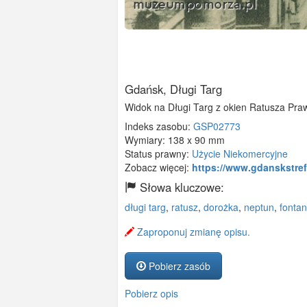
Gdańsk, Długi Targ
Widok na Długi Targ z okien Ratusza Pra
Indeks zasobu:
GSP02773
Wymiary:
138 x 90 mm
Status prawny:
Użycie Niekomercyjne
Zobacz więcej:
https://www.gdanskstref
Słowa kluczowe:
długi targ
,
ratusz
,
dorożka
,
neptun
,
fonta
Zaproponuj zmianę opisu.
Pobierz zasób
Pobierz opis