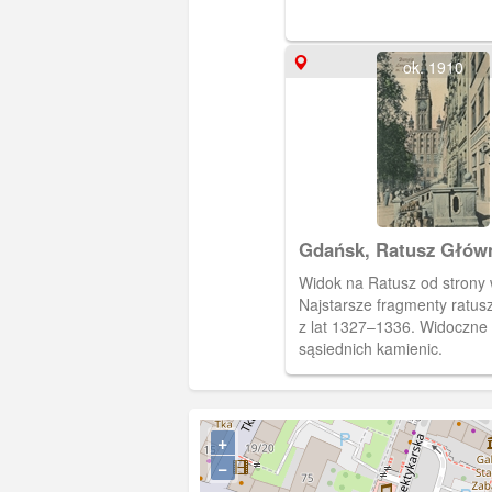
ok. 1910
Gdańsk, Ratusz Głów
Miasta
Widok na Ratusz od strony 
Najstarsze fragmenty ratu
z lat 1327–1336. Widoczne
sąsiednich kamienic.
+
−