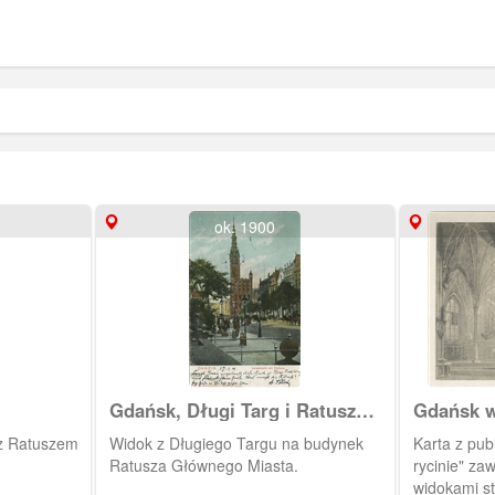
ok. 1900
Gdańsk, Długi Targ i Ratusz
Gdańsk w 
Głównego Miasta
 z Ratuszem
Widok z Długiego Targu na budynek
Karta z pub
Ratusza Głównego Miasta.
rycinie" za
widokami s