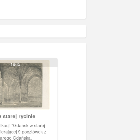
1965
starej rycinie
likacji "Gdańsk w starej
wierającej 9 pocztówek z
tarego Gdańska.