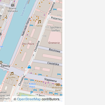
©
OpenStreetMap
contributors.