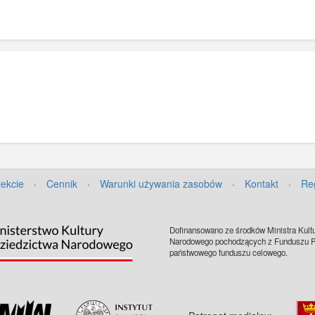
jekcie
·
Cennik
·
Warunki używania zasobów
·
Kontakt
·
Re
Dofinansowano ze środków Ministra Kultu
Narodowego pochodzących z Funduszu Pr
państwowego funduszu celowego.