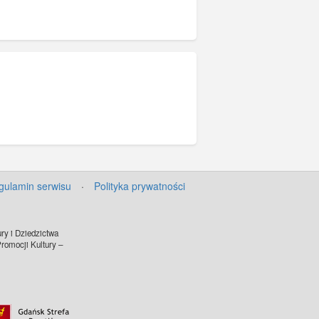
gulamin serwisu
·
Polityka prywatności
ry i Dziedzictwa
omocji Kultury –