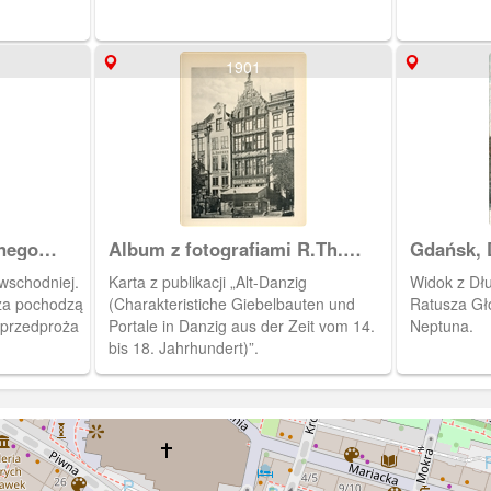
1901
nego
Album z fotografiami R.Th.
Gdańsk, D
Kuhna
Głównego
wschodniej.
Karta z publikacji „Alt-Danzig
Widok z Dł
sza pochodzą
(Charakteristiche Giebelbauten und
Ratusza Gł
 przedproża
Portale in Danzig aus der Zeit vom 14.
Neptuna.
bis 18. Jahrhundert)”.