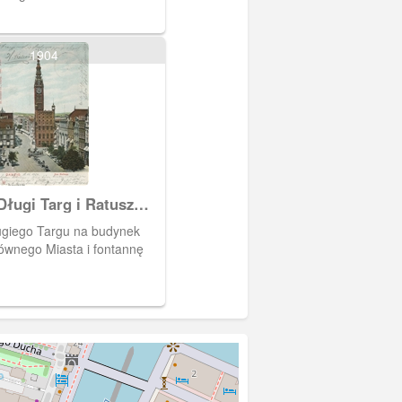
1904
ługi Targ i Ratusz
 Miasta
ugiego Targu na budynek
ównego Miasta i fontannę