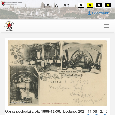
↓A
A
A↑
A
A
A
A
Logowanie
Togg
navig
Obraz pochodzi z
ok. 1899-12-30.
Dodano: 2021-11-08 12:15