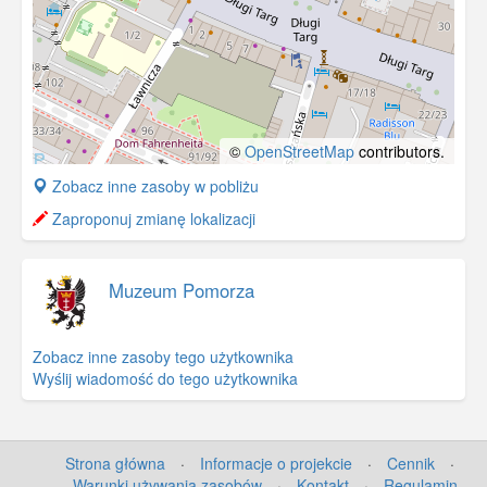
©
OpenStreetMap
contributors.
+
Zobacz inne zasoby w pobliżu
−
Zaproponuj zmianę lokalizacji
Muzeum Pomorza
Zobacz inne zasoby tego użytkownika
Wyślij wiadomość do tego użytkownika
Strona główna
·
Informacje o projekcie
·
Cennik
·
Warunki używania zasobów
·
Kontakt
·
Regulamin