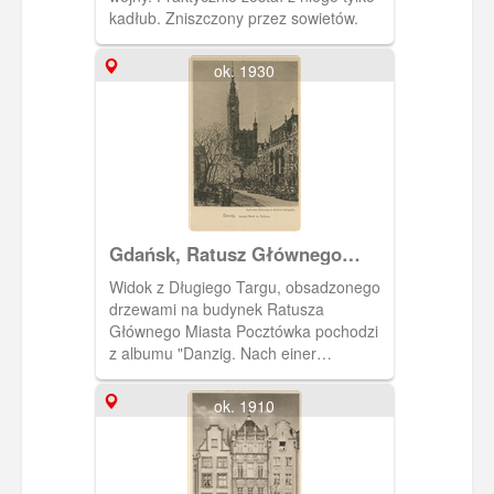
kadłub. Zniszczony przez sowietów.
ok. 1930
Gdańsk, Ratusz Głównego
Miasta
Widok z Długiego Targu, obsadzonego
drzewami na budynek Ratusza
Głównego Miasta Pocztówka pochodzi
z albumu "Danzig. Nach einer
Radierung vn Berthold Hellingrath"
zawierającego 10 pocztówek, będących
ok. 1910
przedrukiem akwafort znanego malarza
(związanego z Gdańskiem) Bertholda
Hellingratha.