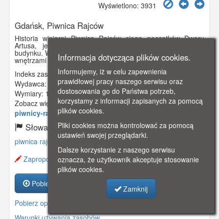
Wyświetlono: 3931
Gdańsk, Piwnica Rajców
Historia winiarni Piwnica Rajców sięga początków Dworu
Artusa, jeszcze przed powstaniem obecnej formy tego
budynku. W 1651 r. piwnica połączyła Ratusz Prawomiejski z
Informacja dotycząca plików cookies.
wnętrzami Dworu Artusa.
Informujemy, iż w celu zapewnienia
Indeks zasobu:
GSP02751
prawidłowej pracy naszego serwisu oraz
Wydawca:
Verlag von J. H. Jacobsohn, Danzig
dostosowania go do Państwa potrzeb,
Wymiary:
140 x 92 mm
korzystamy z informacji zapisanych za pomocą
Zobacz więcej:
https://www.gdanskstrefa.com/w-
plików cookies.
piwnicy-rady-rajcow-obrazki-gdanskie/
Pliki cookies można kontrolować za pomocą
Słowa kluczowe:
ustawień swojej przeglądarki.
piwnica rajców
,
dwór artusa
,
restauracja
,
winiarnia
,
Dalsze korzystanie z naszego serwisu
Zaproponuj zmianę opisu.
oznacza, że użytkownik akceptuje stosowanie
plików cookies.
Pobierz zasób
Zamknij
Pobierz opis
Warunki używania zasobów.