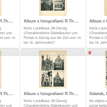
R.Th.
Album z fotografiami R.Th.
Album z f
Kuhna
Kuhna
g
Karta z publikacji „Alt-Danzig
Karta z publ
uten und
(Charakteristiche Giebelbauten und
(Charakteri
eit vom 14.
Portale in Danzig aus der Zeit vom 14.
Portale in 
bis 18. Jahrhundert)”.
bis 18. Jah
1901
R.Th.
Album z fotografiami R.Th.
Gdańsk, 
Kuhna
g
Karta z publikacji „Alt-Danzig
Na zdjęciu
uten und
(Charakteristiche Giebelbauten und
portal wejś