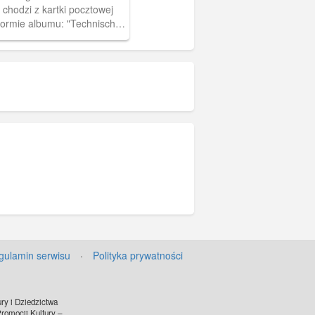
chodzi z kartki pocztowej
formie albumu: "Technische
Danzig". Kartka zrobiona
dej tektury, z wykrojonym w
części okienkiem. Po
ienka wyjmuje się mały
dający się z 12 zdjęć, (wym.:
 wys. 6 cm) złożony w
gulamin serwisu
·
Polityka prywatności
ry i Dziedzictwa
omocji Kultury –