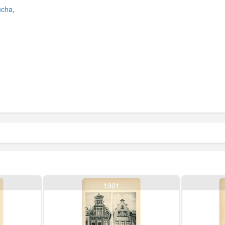
ucha
,
1901