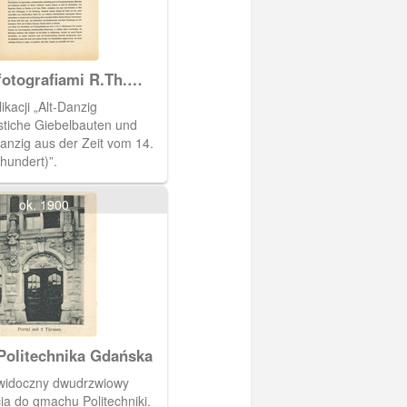
otografiami R.Th.
ikacji „Alt-Danzig
stiche Giebelbauten und
Danzig aus der Zeit vom 14.
rhundert)”.
ok. 1900
Politechnika Gdańska
 widoczny dwudrzwiowy
cia do gmachu Politechniki.