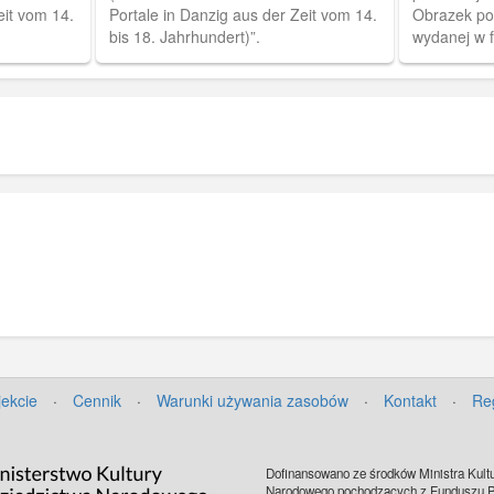
eit vom 14.
Portale in Danzig aus der Zeit vom 14.
Obrazek po 
bis 18. Jahrhundert)”.
wydanej w 
Hohschule, 
jest z twar
centralnej 
otwarciu ok
album, skła
szer. 8 cm,
harmonijkę.
jekcie
·
Cennik
·
Warunki używania zasobów
·
Kontakt
·
Re
Dofinansowano ze środków Ministra Kultu
Narodowego pochodzących z Funduszu Pr