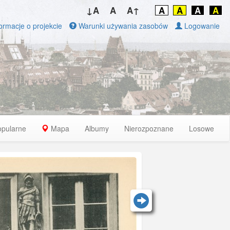
↓A
A
A↑
A
A
A
A
ormacje o projekcie
Warunki używania zasobów
Logowanie
opularne
Mapa
Albumy
Nierozpoznane
Losowe