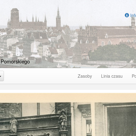
Inf
 Pomorskiego
Toggle Dropdown
Zasoby
Linia czasu
P