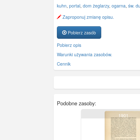
kuhn
,
portal
,
dom żeglarzy
,
ogarna
,
św. d
Zaproponuj zmianę opisu.
Pobierz zasób
Pobierz opis
Warunki używania zasobów.
Cennik
Podobne zasoby:
1901