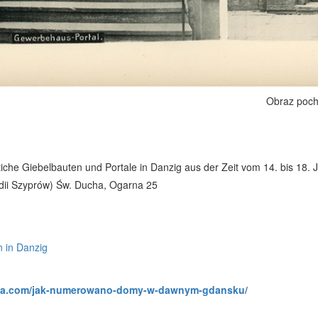
Obraz poch
stiche Giebelbauten und Portale in Danzig aus der Zeit vom 14. bis 18. 
dii Szyprów) Św. Ducha, Ogarna 25
n in Danzig
efa.com/jak-numerowano-domy-w-dawnym-gdansku/