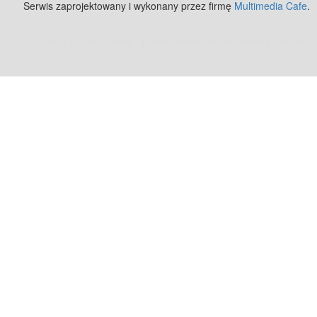
Serwis zaprojektowany i wykonany przez firmę
Multimedia Cafe
.
Zobacz też:
MJ Drone - profesjonalne mycie elewacji z drona
.