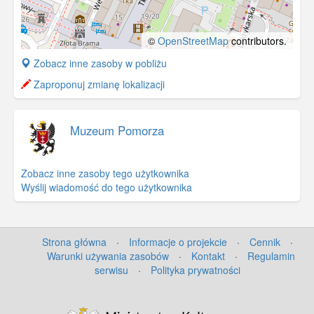
©
OpenStreetMap
contributors.
+
Zobacz inne zasoby w pobliżu
−
Zaproponuj zmianę lokalizacji
Muzeum Pomorza
Zobacz inne zasoby tego użytkownika
Wyślij wiadomość do tego użytkownika
Strona główna
·
Informacje o projekcie
·
Cennik
·
Warunki używania zasobów
·
Kontakt
·
Regulamin
serwisu
·
Polityka prywatności
©
OpenStreetMap
contributors.