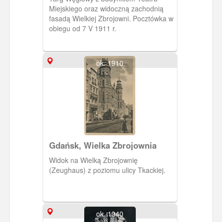
Danzig Kohlenmarkt mit Theater
Miejskiego oraz widoczną zachodnią
u. Zeughaus
fasadą Wielkiej Zbrojowni. Pocztówka w
obiegu od 7 V 1911 r.
ok. 1910
Gdańsk, Wielka Zbrojownia
Widok na Wielką Zbrojownię
(Zeughaus) z poziomu ulicy Tkackiej.
ok. 1940