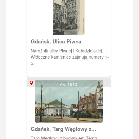
Gdańsk, Ulica Piwna
Narożnik ulicy Piwnej i Kołodziejskiej.
Widoczne kamienice zajmują numery 1-
5.
ok. 1910
Gdańsk, Targ Węglowy z
Teatrem i Wielką Zbrojownią,
Targ Węglowy z budynkiem Teatru