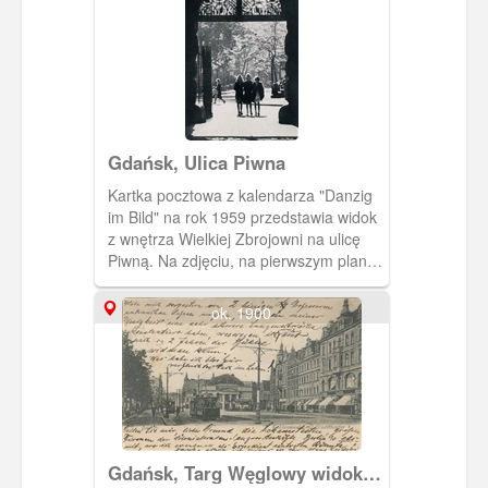
Gdańsk, Ulica Piwna
Kartka pocztowa z kalendarza "Danzig
im Bild" na rok 1959 przedstawia widok
z wnętrza Wielkiej Zbrojowni na ulicę
Piwną. Na zdjęciu, na pierwszym planie
widzimy sylwetki trzech młodych kobiet
idących w stronę fotografującego.
ok. 1900
Kobiety ubrane są zgodnie z
obowiązującą w latach 40-tych XX w.
modą.
Gdańsk, Targ Węglowy widok