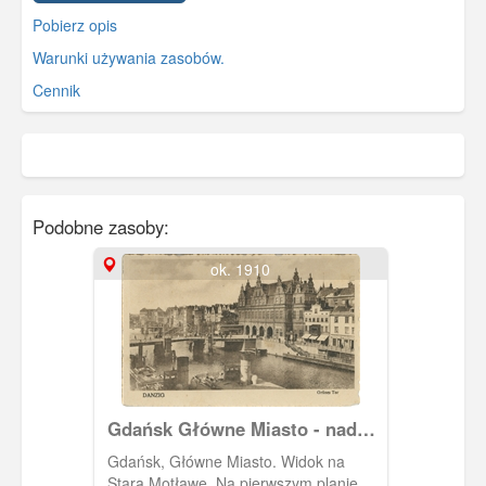
Pobierz opis
Warunki używania zasobów.
Cennik
Podobne zasoby:
ok. 1910
Gdańsk Główne Miasto - nad
Motławą, Danzig Recht Stadt -
Gdańsk, Główne Miasto. Widok na
An der Motlau
Starą Motławę. Na pierwszym planie