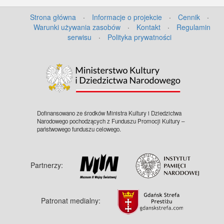
Strona główna
·
Informacje o projekcie
·
Cennik
·
Warunki używania zasobów
·
Kontakt
·
Regulamin
serwisu
·
Polityka prywatności
©
OpenStreetMap
contributors.
Dofinansowano ze środków Ministra Kultury i Dziedzictwa
Narodowego pochodzących z Funduszu Promocji Kultury –
państwowego funduszu celowego.
Partnerzy:
Patronat medialny: