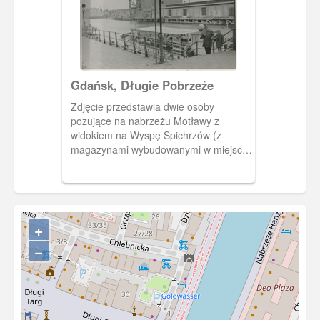
Gdańsk, Długie Pobrzeże
Zdjęcie przedstawia dwie osoby
pozujące na nabrzeżu Motławy z
widokiem na Wyspę Spichrzów (z
magazynami wybudowanymi w miejscu
zniszczonych spichlerzy). Na tylnej
stronie zdjęcia data 14 września 1958
roku i pieczątka zakładu
fotograficznego Foto-Am. Alfred Ponner
+
−