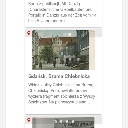
Kuhna
Karta z publikacji „Alt-Danzig
(Charakteristiche Giebelbauten und
Portale in Danzig aus der Zeit vom 14.
bis 18. Jahrhundert)”.
ok. 1908
Gdańsk, Brama Chlebnicka
Widok z ulicy Chlebnickiej na Bramę
Chlebnicką. Przez światło bramy
wyziera fragment spichlerza z Wyspy
Spichrzów. Na pierwszym planie
gdańskie przedproża.
1958-09-09