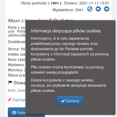
Obraz pochodzi z
1901 r.
Dodano: 2021-11-17 13:07
Wyświetlono: 2941
Album z fotografiami R.Th. Kuhna
Karta z publikacji „Alt-Danzig (Charakteristiche Giebelbauten
Informacja dotycząca plików cookies.
und Portale in Danzig aus der Zeit vom 14. bis 18.
Jahrhundert)”
Informujemy, iż w celu zapewnienia
Dodatkowe informacje: Zielona Brama
prawidłowej pracy naszego serwisu oraz
dostosowania go do Państwa potrzeb,
Strona: 55 z 67
korzystamy z informacji zapisanych za pomocą
Indeks zasobu:
GSP3363
plików cookies.
Autor zasobu:
R. Th. Kuhn
Wydawca:
Verlag von R. Th. Kuhn`s Erben in Danzig
Pliki cookies można kontrolować za pomocą
Wymiary:
240 x 322 mm
ustawień swojej przeglądarki.
Status prawny:
Użycie Niekomercyjne
Dalsze korzystanie z naszego serwisu
Słowa kluczowe:
oznacza, że użytkownik akceptuje stosowanie
kuhn
,
brama
,
zielona brama
,
plików cookies.
Zaproponuj zmianę opisu.
Zamknij
Pobierz zasób