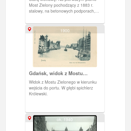
Most Zielony pochodzący z 1883 r.
stalowy, na betonowych podporach,
umieszczony tu w miejscu
wcześniejszego drewnianego,
wybudowanego wg. projektu Dirca
1900
Danilsa w 2 poł. XVI w. oraz Brama
Zielona zbudowana przez Regniera z
Amsterdamu oraz Hansa Kramera z
Drezna. Most Zielony łączy Długie
Pobrzeże z Wyspą Spichrzów (pod nim
przepływa Stara Motława).
Gdańsk, widok z Mostu
Zielonego
Widok z Mostu Zielonego w kierunku
wejścia do portu. W głębi spichlerz
Królewski.
ok. 1940