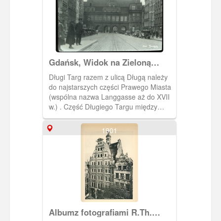
Gdańsk, Widok na Zieloną
Bramę od strony Długiego
Długi Targ razem z ulicą Długą należy
Targu
do najstarszych części Prawego Miasta
(wspólna nazwa Langgasse aż do XVII
w.) . Część Długiego Targu między
ratuszem a Studnią Neptuna nazywano
w 1653 roku Ferkelmarkt (Prosięcy Targ
1901
- nazwa ironiczna).
Albumz fotografiami R.Th.