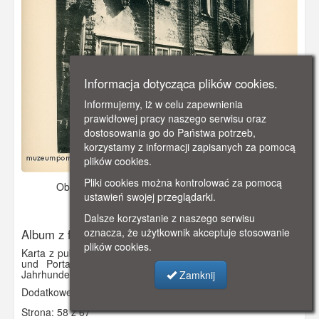
Informacja dotycząca plików cookies.
Informujemy, iż w celu zapewnienia
prawidłowej pracy naszego serwisu oraz
dostosowania go do Państwa potrzeb,
korzystamy z informacji zapisanych za pomocą
plików cookies.
Pliki cookies można kontrolować za pomocą
Obraz pochodzi z
1901 r.
Dodano: 2021-11-17 13:07
ustawień swojej przeglądarki.
Wyświetlono: 2894
Dalsze korzystanie z naszego serwisu
oznacza, że użytkownik akceptuje stosowanie
Album z fotografiami R.Th. Kuhna
plików cookies.
Karta z publikacji „Alt-Danzig (Charakteristiche Giebelbauten
und Portale in Danzig aus der Zeit vom 14. bis 18.
Jahrhundert)”
Zamknij
Dodatkowe informacje: Dziana 10
Strona: 58 z 67