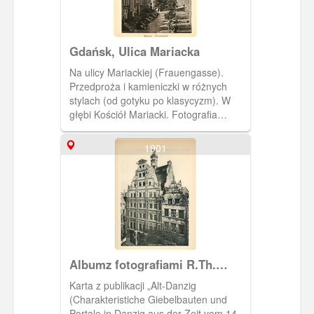
Gdańsk, Ulica Mariacka
Na ulicy Mariackiej (Frauengasse).
Przedproża i kamieniczki w różnych
stylach (od gotyku po klasycyzm). W
głębi Kościół Mariacki. Fotografia
pochodzi z albumu "Danzig und
Umgebung in Bildern".
1901
Albumz fotografiami R.Th.
Kuhna
Karta z publikacji „Alt-Danzig
(Charakteristiche Giebelbauten und
Portale in Danzig aus der Zeit vom 14.