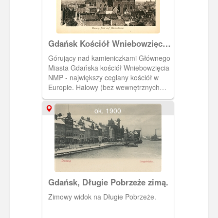
Gdańsk Kościół Wniebowzięcia
NMP, Danzig Die Marienkirche
Górujący nad kamieniczkami Głównego
Miasta Gdańska kościół Wniebowzięcia
NMP - największy ceglany kościół w
Europie. Halowy (bez wewnętrznych
podziałów) z wysoką na 80 m wieżą.
Określany był niegdyś mianem fary
ok. 1900
Głównego Miasta. Jego budowa trwała
ponad 150 lat - od połowy XIV w. do
początku XVI w. Fotografia pochodzi z
albumu "Danzig und Umgebung in
Bildern".
Gdańsk, Długie Pobrzeże zimą.
Zimowy widok na Długie Pobrzeże.