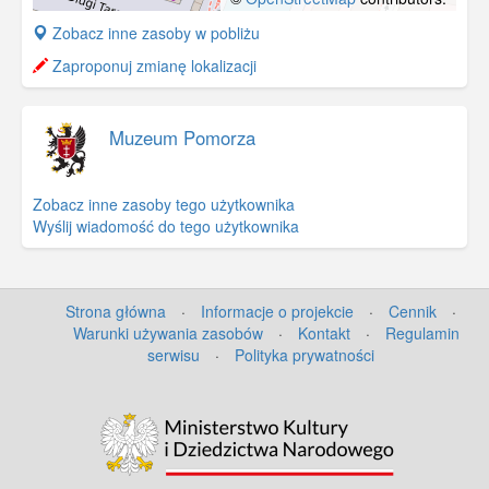
+
Zobacz inne zasoby w pobliżu
−
Zaproponuj zmianę lokalizacji
Muzeum Pomorza
Zobacz inne zasoby tego użytkownika
Wyślij wiadomość do tego użytkownika
Strona główna
·
Informacje o projekcie
·
Cennik
·
Warunki używania zasobów
·
Kontakt
·
Regulamin
serwisu
·
Polityka prywatności
©
OpenStreetMap
contributors.