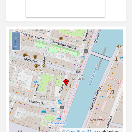
+
−
©
OpenStreetMap
contributors.