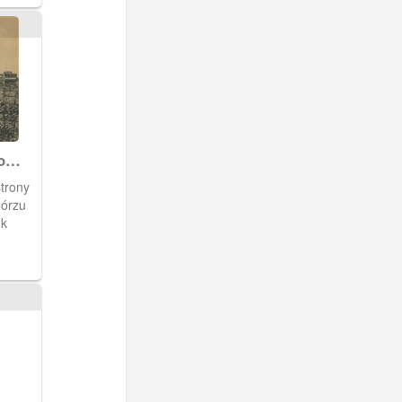
o
nym
strony
górzu
ek