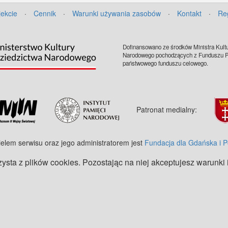
jekcie
·
Cennik
·
Warunki używania zasobów
·
Kontakt
·
Re
Dofinansowano ze środków Ministra Kultu
Narodowego pochodzących z Funduszu Pr
państwowego funduszu celowego.
Patronat medialny:
ielem serwisu oraz jego administratorem jest
Fundacja dla Gdańska i 
zysta z plików cookies. Pozostając na niej akceptujesz warunki