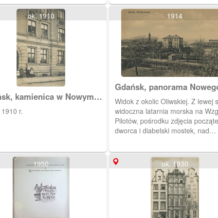
ok. 1910
1914
Gdańsk, panorama Noweg
sk, kamienica w Nowym
Portu w kierunku północ
Widok z okolic Oliwskiej. Z lewej 
ie.
 1910 r.
widoczna latarnia morska na Wz
Pilotów, pośrodku zdjęcia począt
dworca i diabelski mostek, nad
mostkiem kamienica Blizowej 1.
1950
ok. 1930