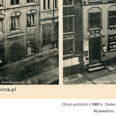
Obraz pochodzi z
1901 r.
Dodano
Wyświetlono: