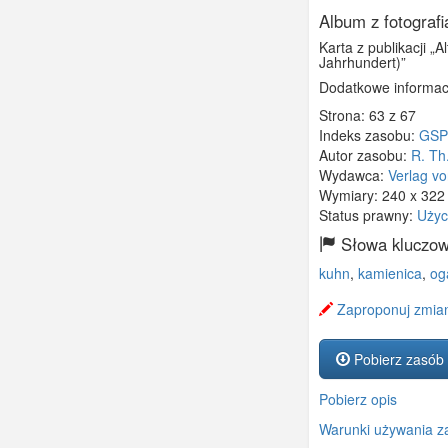
Album z fotograf
Karta z publikacji „
Jahrhundert)”
Dodatkowe informac
Strona: 63 z 67
Indeks zasobu:
GSP
Autor zasobu:
R. Th
Wydawca:
Verlag vo
Wymiary:
240 x 32
Status prawny:
Użyc
Słowa kluczow
kuhn
,
kamienica
,
og
Zaproponuj zmian
Pobierz zasób
Pobierz opis
Warunki używania z