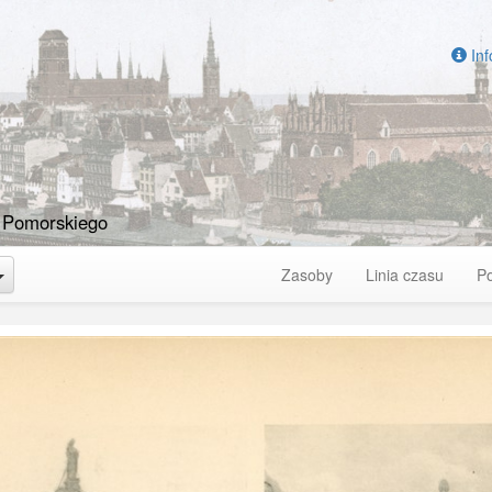
Inf
 Pomorskiego
Toggle Dropdown
Zasoby
Linia czasu
P