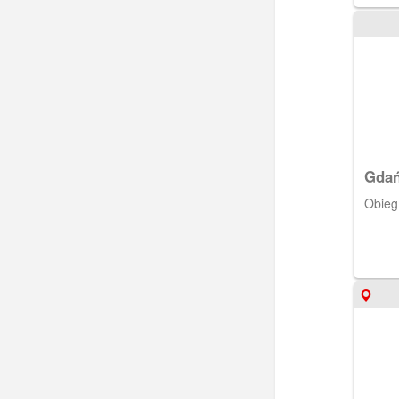
Gdań
Porc
Obieg