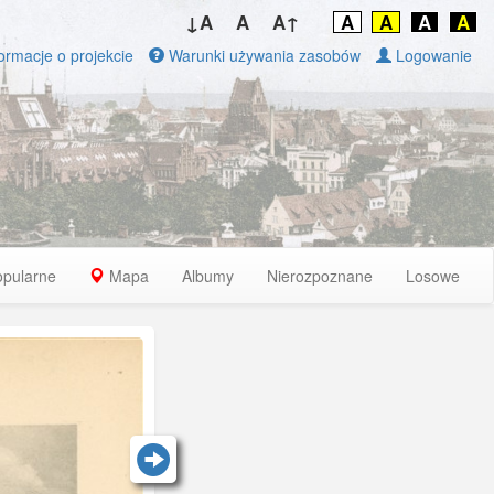
↓A
A
A↑
A
A
A
A
ormacje o projekcie
Warunki używania zasobów
Logowanie
opularne
Mapa
Albumy
Nierozpoznane
Losowe