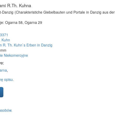
iami R.Th. Kuhna
Alt-Danzig (Charakteristiche Giebelbauten und Portale in Danzig aus der
je: Ogarna 58, Ogarna 29
3371
. Kuhn
n R. Th. Kuhn`s Erben in Danzig
2 mm
ie Niekomercyjne
e:
arna
,
ę opisu.
asobów.