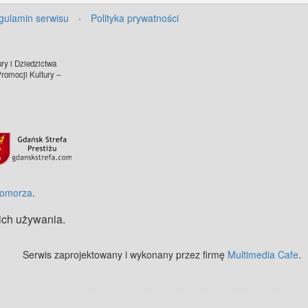
gulamin serwisu
·
Polityka prywatności
ry i Dziedzictwa
omocji Kultury –
Pomorza
.
 ich używania.
Serwis zaprojektowany i wykonany przez firmę
Multimedia Cafe
.
Zobacz też:
MJ Drone - profesjonalne mycie elewacji z drona
.