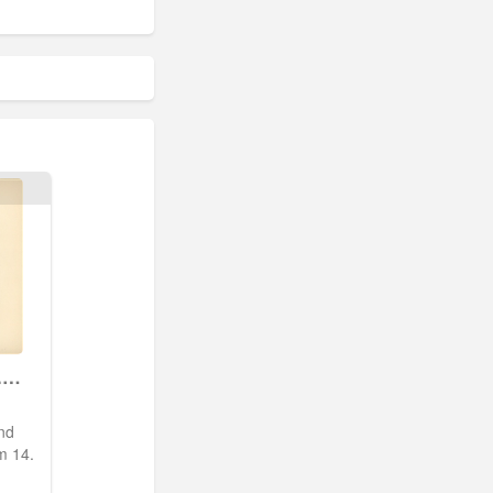
.
nd
m 14.