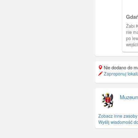
Gdań
Żabi K
nie ma
po le
wejści
kamie
Toruńs
Nie dodano do m
Zaproponuj lokali
Muzeum
Zobacz inne zasoby
Wyślij wiadomość do