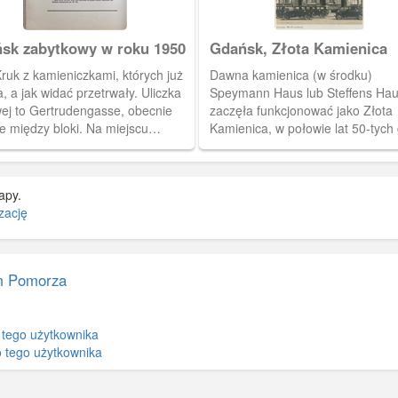
sk zabytkowy w roku 1950
Gdańsk, Złota Kamienica
ruk z kamieniczkami, których już
Dawna kamienica (w środku)
, a jak widać przetrwały. Uliczka
Speymann Haus lub Steffens Hau
wej to Gertrudengasse, obecnie
zaczęła funkcjonować jako Złota
e między bloki. Na miejscu
Kamienica, w połowie lat 50-tych
nic stoją wieżowce przy
trwałą jej rekonstrukcja, ze znisz
kiej.
wojennych.
apy.
zację
 Pomorza
 tego użytkownika
 tego użytkownika