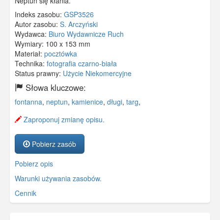
Neptun się kłania.
Indeks zasobu:
GSP3526
Autor zasobu:
S. Arczyński
Wydawca:
Biuro Wydawnicze Ruch
Wymiary:
100 x 153 mm
Materiał:
pocztówka
Technika:
fotografia czarno-biała
Status prawny:
Użycie Niekomercyjne
Słowa kluczowe:
fontanna
,
neptun
,
kamienice
,
długi
,
targ
,
Zaproponuj zmianę opisu.
Pobierz zasób
Pobierz opis
Warunki używania zasobów.
Cennik