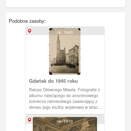
Podobne zasoby:
ok. 1940
Gdańsk do 1945 roku
Ratusz Głównego Miasta. Fotografie z
albumu należącego do anonimowego
żołnierza niemieckiego zawierający z
okresu jego służby wojskowej w latach
1939-1941. Wśród zdjęć dotyczących
szkolenia i szlaku bojowego znajdują się
ok. 1910
także te wykonane w Gdańsku na
przełomie 1939 i 1940 roku.