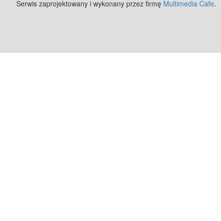
Serwis zaprojektowany i wykonany przez firmę
Multimedia Cafe
.
Zobacz też:
MJ Drone - profesjonalne mycie elewacji z drona
.