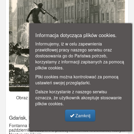
Informacja dotycząca plików cookies.
Informujemy, iż w celu zapewnienia
prawidłowej pracy naszego serwisu oraz
dostosowania go do Państwa potrzeb,
korzystamy z informacji zapisanych za pomocą
plików cookies.
Pliki cookies można kontrolować za pomocą
ustawień swojej przeglądarki.
Dalsze korzystanie z naszego serwisu
Obraz pochodzi z
ok. 1970 r.
Dodano: 2022-09-23 22:44
oznacza, że użytkownik akceptuje stosowanie
plików cookies.
Wyświetlono: 2179
Zamknij
Gdańsk, Fontanna Neptuna
Fontanna Neptuna na Długim Targu została uruchomiona 9
października 1633 r. Po prawej kamienice królewskie, którym