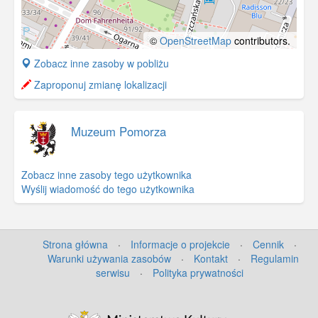
©
OpenStreetMap
contributors.
+
Zobacz inne zasoby w pobliżu
−
Zaproponuj zmianę lokalizacji
Muzeum Pomorza
Zobacz inne zasoby tego użytkownika
Wyślij wiadomość do tego użytkownika
Strona główna
·
Informacje o projekcie
·
Cennik
·
Warunki używania zasobów
·
Kontakt
·
Regulamin
serwisu
·
Polityka prywatności
©
OpenStreetMap
contributors.