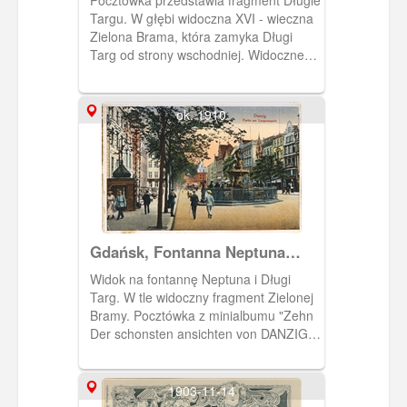
Targu. W głębi widoczna XVI - wieczna
Zielona Brama, która zamyka Długi
Targ od strony wschodniej. Widoczne
dorożki oraz tramwaj.
ok. 1910
Gdańsk, Fontanna Neptuna
ulica Długi Targ.
Widok na fontannę Neptuna i Długi
Targ. W tle widoczny fragment Zielonej
Bramy. Pocztówka z minialbumu "Zehn
Der schonsten ansichten von DANZIG".
Auch als postkarten verwendbar.
1903-11-14