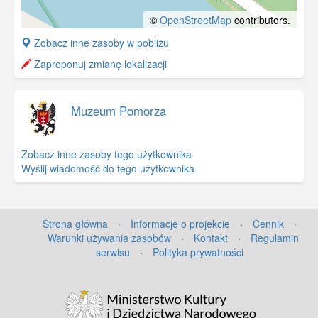
©
OpenStreetMap
contributors.
+
Zobacz inne zasoby w pobliżu
−
Zaproponuj zmianę lokalizacji
Muzeum Pomorza
Zobacz inne zasoby tego użytkownika
Wyślij wiadomość do tego użytkownika
Strona główna
·
Informacje o projekcie
·
Cennik
·
Warunki używania zasobów
·
Kontakt
·
Regulamin
serwisu
·
Polityka prywatności
©
OpenStreetMap
contributors.