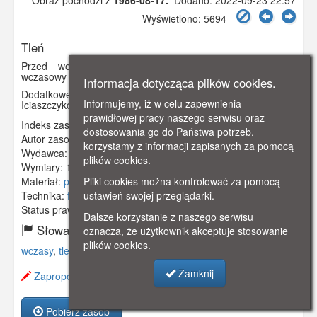
Obraz pochodzi z
1986-08-17.
Dodano: 2022-09-23 22:57
Wyświetlono: 5694
Tleń
Przed wojną pensjonat Schauera, w PRL-u ośrodek
wczasowy "Samotnia", a obecnie "Przystanek Tleń".
Informacja dotycząca plików cookies.
Dodatkowe informacje: Pocztówka wysłana do pp.
Informujemy, iż w celu zapewnienia
Iciaszczyków
prawidłowej pracy naszego serwisu oraz
Indeks zasobu:
GSP3483
dostosowania go do Państwa potrzeb,
Autor zasobu:
O. Gałdyński
korzystamy z informacji zapisanych za pomocą
Wydawca:
Biuro wydawnicze Ruch
plików cookies.
Wymiary:
148 x 106 mm
Pliki cookies można kontrolować za pomocą
Materiał:
pocztówka
ustawień swojej przeglądarki.
Technika:
fotografia czarno-biała
Status prawny:
Użycie Niekomercyjne
Dalsze korzystanie z naszego serwisu
Słowa kluczowe:
oznacza, że użytkownik akceptuje stosowanie
plików cookies.
wczasy
,
tleń
,
bory
,
tucholskie
,
ośrodek
,
Zamknij
Zaproponuj zmianę opisu.
Pobierz zasób