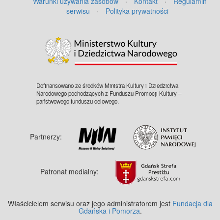
Warunki używania zasobów
·
Kontakt
·
Regulamin
serwisu
·
Polityka prywatności
Dofinansowano ze środków Ministra Kultury i Dziedzictwa
Narodowego pochodzących z Funduszu Promocji Kultury –
państwowego funduszu celowego.
Partnerzy:
Patronat medialny:
Właścicielem serwisu oraz jego administratorem jest
Fundacja dla
Gdańska i Pomorza
.