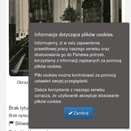
Informacja dotycząca plików cookies.
Informujemy, iż w celu zapewnienia
prawidłowej pracy naszego serwisu oraz
dostosowania go do Państwa potrzeb,
korzystamy z informacji zapisanych za pomocą
plików cookies.
Pliki cookies można kontrolować za pomocą
ustawień swojej przeglądarki.
Obraz pochodzi z
- data nieznana
Dodano: 2026-05-16
17:57
Dalsze korzystanie z naszego serwisu
oznacza, że użytkownik akceptuje stosowanie
Wyświetlono: 189
plików cookies.
Brak tytułu
Zamknij
Brak opisu
Słowa kluczowe: