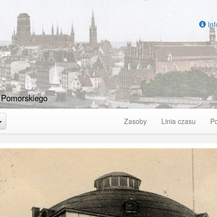
Inf
 Pomorskiego
Toggle Dropdown
Zasoby
Linia czasu
P