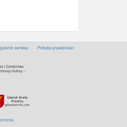
gulamin serwisu
·
Polityka prywatności
ry i Dziedzictwa
omocji Kultury –
Pomorza
.