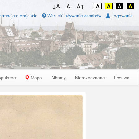
↓A
A
A↑
A
A
A
A
ormacje o projekcie
Warunki używania zasobów
Logowanie
opularne
Mapa
Albumy
Nierozpoznane
Losowe