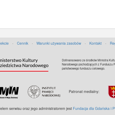
jekcie
·
Cennik
·
Warunki używania zasobów
·
Kontakt
·
Re
Dofinansowano ze środków Ministra Kultu
Narodowego pochodzących z Funduszu Pr
państwowego funduszu celowego.
Patronat medialny:
ielem serwisu oraz jego administratorem jest
Fundacja dla Gdańska i 