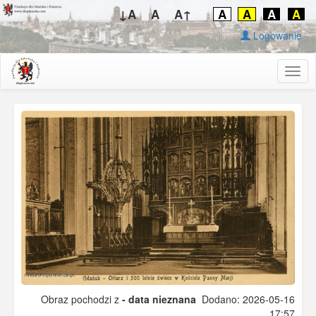
↓A
A
A↑
A
A
A
A
Logowanie
Togg
navig
Obraz pochodzi z
- data nieznana
Dodano: 2026-05-16
17:57