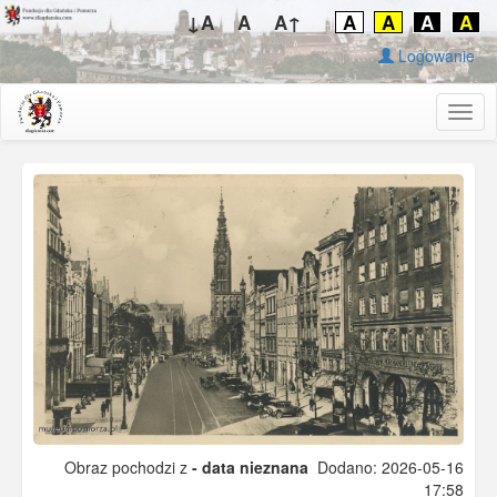
↓A
A
A↑
A
A
A
A
Logowanie
Togg
navig
Obraz pochodzi z
- data nieznana
Dodano: 2026-05-16
17:58