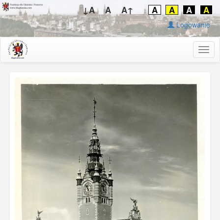
↓A
A
A↑
A
A
A
A
Logowanie
Togg
navig