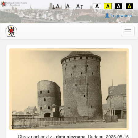
↓A
A
A↑
A
A
A
A
Logowanie
Togg
navig
Obraz pochodzi z
- data nieznana
Dodano: 2026-05-16