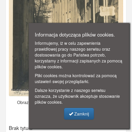
Informacja dotycząca plików cookies.
Informujemy, iż w celu zapewnienia
prawidłowej pracy naszego serwisu oraz
dostosowania go do Państwa potrzeb,
korzystamy z informacji zapisanych za pomocą
plików cookies.
Pliki cookies można kontrolować za pomocą
ustawień swojej przeglądarki.
Dalsze korzystanie z naszego serwisu
oznacza, że użytkownik akceptuje stosowanie
plików cookies.
Obraz pochodzi z
- data nieznana
Dodano: 2026-05-16
17:59
Zamknij
Wyświetlono: 572
Brak tytułu