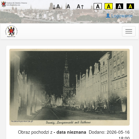
↓A
A
A↑
A
A
A
A
Logowanie
Togg
navig
Obraz pochodzi z
- data nieznana
Dodano: 2026-05-16
18:00