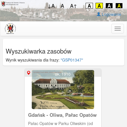
↓A
A
A↑
A
A
A
A
Logowanie
Togg
navig
Wyszukiwarka zasobów
Wynik wyszukiwania dla frazy:
"GSP01347"
ok. 1910
Gdańsk - Oliwa, Pałac Opatów
Pałac Opatów w Parku Oliwskim (od