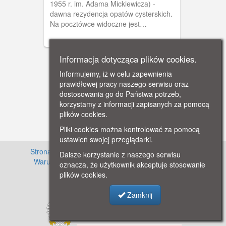
1955 r. im. Adama Mickiewicza) -
dawna rezydencja opatów cysterskich.
Na pocztówce widoczne jest
południowe skrzydło pałacu, którego
początki budowy sięgają 1637 r. Jednak
dopiero przebudowa w latach 1754 - 56
Informacja dotycząca plików cookies.
(z inicjatywy opata Jacka Rybińskiego)
Informujemy, iż w celu zapewnienia
nadała mu cechy budowli rokokowej.
prawidłowej pracy naszego serwisu oraz
Pałac został spalony w 1945 r.
dostosowania go do Państwa potrzeb,
Odbudowano go w latach 1958 - 65,
korzystamy z informacji zapisanych za pomocą
przeznaczając go na siedzibę Muzeum
plików cookies.
Narodowego (początkowo Działu
Etnograficznego, dziś mieści się tu
Pliki cookies można kontrolować za pomocą
Oddział Sztuki Współczesnej).
ustawień swojej przeglądarki.
Pocztówka w obiegu od 4 V 1916 r.
Strona główna
·
Informacje o projekcie
·
Cennik
·
Dalsze korzystanie z naszego serwisu
Warunki używania zasobów
·
Kontakt
·
Regulamin
oznacza, że użytkownik akceptuje stosowanie
serwisu
·
Polityka prywatności
plików cookies.
Zamknij