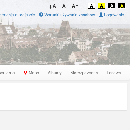
↓A
A
A↑
A
A
A
A
ormacje o projekcie
Warunki używania zasobów
Logowanie
opularne
Mapa
Albumy
Nierozpoznane
Losowe