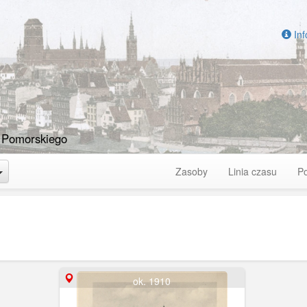
Inf
 Pomorskiego
Toggle Dropdown
Zasoby
Linia czasu
P
ok. 1910