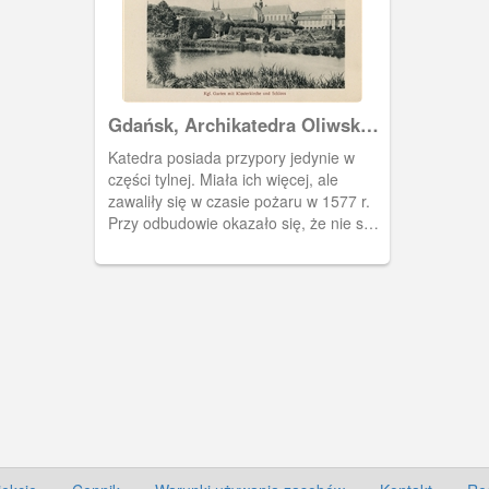
Gdańsk, Archikatedra Oliwska i
Pałac Opatów.
Katedra posiada przypory jedynie w
części tylnej. Miała ich więcej, ale
zawaliły się w czasie pożaru w 1577 r.
Przy odbudowie okazało się, że nie są
potrzebne. Pałac Opatów po prawej
stronie.