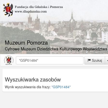
Muzeum Pomorza
Cyfrowe Muzeum Dziedzictwa Kulturowego Województwa
Szukaj
Wyszukiwarka zasobów
Wynik wyszukiwania dla frazy:
"GSP01484"