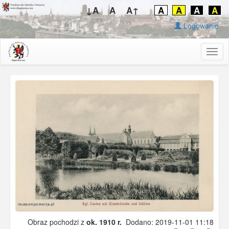
↓A
A
A↑
A
A
A
A
Logowanie
Togg
navig
Obraz pochodzi z
ok. 1910 r.
Dodano: 2019-11-01 11:18