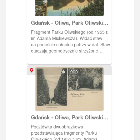
dendrologiczny. Na pocztówce
pokazana jest jedna z parkowych alej z
równo przystrzyżonymi drzewami oraz
Gdańsk - Oliwa, Park Oliwski
krzewami.
im. Adama Mickiewicza
Fragment Parku Oliwskiego (od 1955 r.
im Adama Mickiewicza). Widać staw -
na podeście chłopiec patrzy w dal. Staw
otaczają geometrycznie strzyżone
drzewa.
ok. 1900
Gdańsk - Oliwa, Park Oliwski
im. Adama Mickiewicza
Pocztówka dwuobrazkowa
przedstawiająca fragmenty Parku
Oliwskiego (od 1955 r. im. Adama