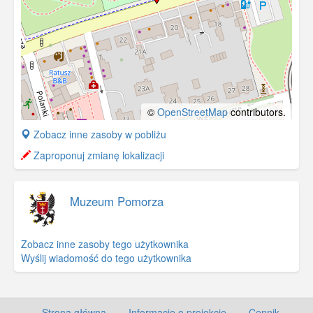
©
OpenStreetMap
contributors.
+
Zobacz inne zasoby w pobliżu
−
Zaproponuj zmianę lokalizacji
Muzeum Pomorza
Zobacz inne zasoby tego użytkownika
Wyślij wiadomość do tego użytkownika
Strona główna
·
Informacje o projekcie
·
Cennik
·