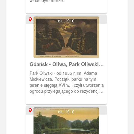
widać było morze.
ok. 1910
Gdańsk - Oliwa, Park Oliwski
im. Adama Mickiewicza
Park Oliwski - od 1955 r. im. Adama
Mickiewicza. Początki parku na tym
terenie sięgają XVI w. , czyli utworzenia
ogrodu przylegającego do rezydencji
opackiej. W XVIII w. przekształcono go
w rokokowy ogród. Dalszym
przekształceniom poddano na
ok. 1910
przełomie XVIII i XIX w., kiedy to
powstały kręte alejki, mostki, pagórki,
altany, kaskada na Potoku Oliwskim. W
XIX w. park przekształcono w ogród