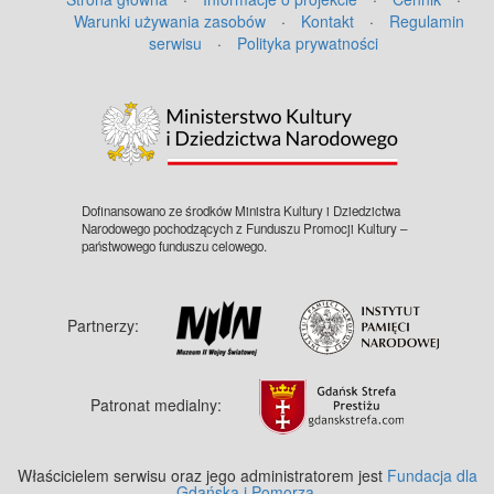
Warunki używania zasobów
·
Kontakt
·
Regulamin
serwisu
·
Polityka prywatności
©
OpenStreetMap
contributors.
Dofinansowano ze środków Ministra Kultury i Dziedzictwa
Narodowego pochodzących z Funduszu Promocji Kultury –
państwowego funduszu celowego.
Partnerzy:
Patronat medialny:
Właścicielem serwisu oraz jego administratorem jest
Fundacja dla
Gdańska i Pomorza
.