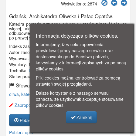
Wyświetlono: 2874
Gdańsk, Archikatedra Oliwska i Pałac Opatów.
Katedra posiada przypory jedynie w części tylnej. Miała ich
więcej, ale zawaliły się w czasie pożaru w 1577 r. Przy
odbudowie okazało się, że nie są potrzebne. Pałac Opatów
Informacja dotycząca plików cookies.
po prawej stronie.
Informujemy, iż w celu zapewnienia
Indeks zasobu:
GSP01484
prawidłowej pracy naszego serwisu oraz
Autor zasobu:
Fritz Feldner
dostosowania go do Państwa potrzeb,
Wydawca:
Stengel & Co., Dresden
korzystamy z informacji zapisanych za pomocą
Wymiary:
140 x 92 mm
plików cookies.
Technika:
fotografia czarno-biała
Status prawny:
Użycie Niekomercyjne
Pliki cookies można kontrolować za pomocą
ustawień swojej przeglądarki.
Słowa kluczowe:
Dalsze korzystanie z naszego serwisu
oliwa
,
katedra
,
park
,
pałac opatów
,
oznacza, że użytkownik akceptuje stosowanie
Zaproponuj zmianę opisu.
plików cookies.
Zamknij
Pobierz zasób
Pobierz opis