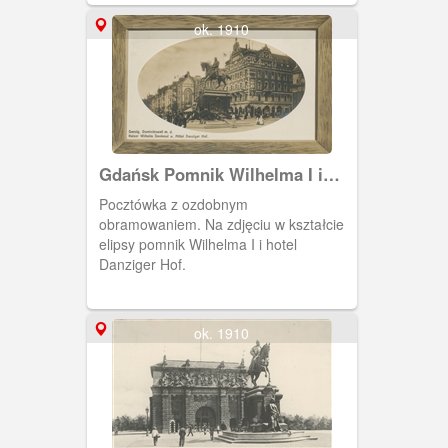
rajcowie miejscy. Po prawej wiwatujący
mieszkańcy. W Wielkiej Sali Wety obraz
ok. 1910
został zawieszony w 1893 r. Został
ufundowany przez gdańskich
restauratorów - braci Alberta i Wilhelma
Jüncke. Prawdopodobnie przepadł w
czasie wojny. Brak danych o ewakuacji.
Gdańsk Pomnik Wilhelma I i
Danziger Hof
Pocztówka z ozdobnym
obramowaniem. Na zdjęciu w kształcie
elipsy pomnik Wilhelma I i hotel
Danziger Hof.
ok. 1910