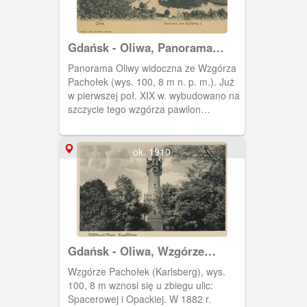
Gdańsk - Oliwa, Panorama
widziana ze Wzgórza Pachołek
Panorama Oliwy widoczna ze Wzgórza
(Karlsberg)
Pachołek (wys. 100, 8 m n. p. m.). Już
w pierwszej poł. XIX w. wybudowano na
szczycie tego wzgórza pawilon
widokowy, zaś w 1882 r. cesarz Wilhelm
I ufundował tamże neogotycką
murowaną wieżę widokową. Została
ok. 1910
ona wysadzona przez niemieckie
wojsko 23 III 1945 r. W 1975 r.
ustawiono tamże wieżę o konstrukcji
żeliwnej, modernizowaną w 2009 r.
Gdańsk - Oliwa, Wzgórze
Pachołek (Karlsberg)
Wzgórze Pachołek (Karlsberg), wys.
100, 8 m wznosi się u zbiegu ulic:
Spacerowej i Opackiej. W 1882 r.