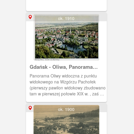
ok. 1910
Gdańsk - Oliwa, Panorama
Oliwy ze Wzgórza Pachołek
Panorama Oliwy widoczna z punktu
widokowego na Wzgórzu Pachołek
(pierwszy pawilon widokowy zbudowano
tam w pierwszej połowie XIX w. , zaś w
1882 r. cesarz Wilhem I ufundował
tamże murowaną wieżę widokową).
ok. 1900
Widoczny staw młyński przy Młynie IX
oraz strzelista wieża ewangelickiego
kościoła Pojednania (ob. katolicki
kościół Królowej Korony Polskiej. )