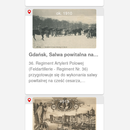
ok. 1910
Gdańsk, Salwa powitalna na
cześć cesarza niemieckiego.
36. Regiment Artylerii Polowej
(Feldartillerie - Regiment Nr. 36)
przygotowuje się do wykonania salwy
powitalnej na cześć cesarza,
prawdopodobnie Wilhelma II, z okazji
jego urodzin. Przypadały one 27
stycznia. Pułk ten stacjonował w
1913
Gdańsku i wchodził w skład 17.
Korpusu Armijnego.