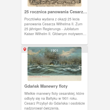
25 rocznica panowania Cesarza
Wilhelma II
Pocztówka wydana z okazji 25 lecia
panowania Cesarza Wilhelma II. Zum
25 jährigen Regierungs - Jubilatum
Kaiser Wilhelm II. Głównym motywem
jest widok na Długie Pobrzeże.
1901
Gdańsk Manewry floty
Wielkie manewry floty cesarskiej, które
odbyły się na Bałtyku w !901 roku.
Cesarz Przybył do Gdańska i osobiście
nadzorował ćwiczenia.