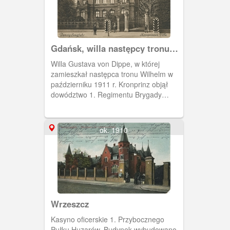
Gdańsk, willa następcy tronu
przy Hauptstrasse
Willa Gustava von Dippe, w której
zamieszkał następca tronu Wilhelm w
październiku 1911 r. Kronprinz objął
dowództwo 1. Regimentu Brygady
Przybocznej Huzarów. Willa znajdowała
się przy Hauptstrasse 98 (obecnie
Grunwaldzka 114). Obieg 1912 r.
ok. 1910
Wrzeszcz
Kasyno oficerskie 1. Przybocznego
Pułku Huzarów. Budynek wybudowano