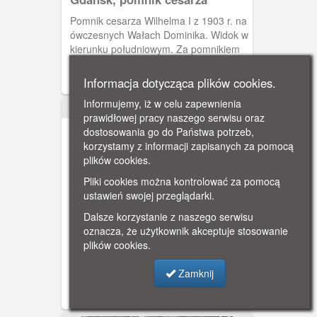
Pomnik cesarza Wilhelma I z 1903 r. na
ówczesnych Wałach Dominika. Widok w
kierunku południowym. Za pomnikiem
Brama Wyżynna.
Informacja dotycząca plików cookies.
Informujemy, iż w celu zapewnienia
1901
prawidłowej pracy naszego serwisu oraz
dostosowania go do Państwa potrzeb,
korzystamy z informacji zapisanych za pomocą
plików cookies.
Pliki cookies można kontrolować za pomocą
ustawień swojej przeglądarki.
Gdańsk, parada z okazji
Dalsze korzystanie z naszego serwisu
utworzenia Leibhusaren-
oznacza, że użytkownik akceptuje stosowanie
Parada w Gdańsku z okazji utworzenia
Brigade
plików cookies.
w 1901 roku Leibhusaren-Brigade.
Uroczystości uświetnił swoją
Zamknij
obecnością cesarz Wilhelm II.