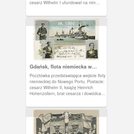
cesarz Wilhelm I ufundował na nim
neogotycką, murowaną wieżę widokową
- w miejscu wcześniejszego pawilonu
widokowego. Wieża ta została
ok. 1900
wysadzona przez wojska niemieckie 23
III 1945 r. W 1975 r. ustawiono w jej
miejsce wieżę z żeliwnej konstrukcji
(zmodernizowana w 2009 r.).
Gdańsk, flota niemiecka w
gdańskim porcie
Pocztówka przedstawiająca wejście floty
niemieckiej do Nowego Portu. Postacie:
cesarz Wilhelm II, książę Heinrich
Hohenzollern, brat cesarza i dowódca
floty liniowej oraz książę Adalbert, syn
cesarza. Obieg 1903 r.
1905