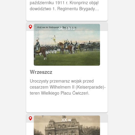
październiku 1911 r. Kronprinz objął
dowództwo 1. Regimentu Brygady
Przybocznej Huzarów. Willa znajdowała
się przy Hauptstrasse 98 (obecnie
Grunwaldzka 114). Obieg 1912 r.
ok. 1910
Wrzeszcz
Uroczysty przemarsz wojsk przed
cesarzem Wilhelmem II (Keiserparade)-
teren Wielkiego Placu Ćwiczeń.
XX w.