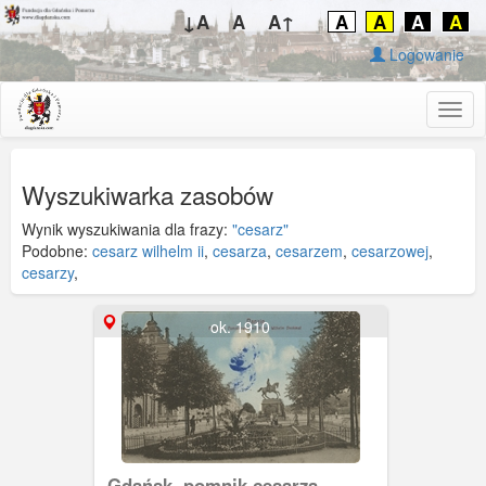
↓A
A
A↑
A
A
A
A
Logowanie
Togg
navig
Wyszukiwarka zasobów
Wynik wyszukiwania dla frazy:
"cesarz"
Podobne:
cesarz wilhelm ii
,
cesarza
,
cesarzem
,
cesarzowej
,
cesarzy
,
ok. 1910
Gdańsk, pomnik cesarza