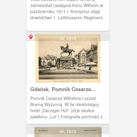
zamieszkał następca tronu Wilhelm w
październiku 1911 r. Kronprinz objął
dowództwo 1. Leibhusaren-Regiment
No. 1, czyli 1. Pułku Przybocznego
Huzarów Nr 1. Leibhusaren-Brigade,
Willa znajdowała się przy Hauptstrasse
ok. 1910
98 (obecnie Grunwaldzka 114).
Gdańsk. Pomnik Cesarza
Wilhelma I
Pomnik Cesarza Wilhelma I przed
Bramą Wyżynną. W tle nieistniejący
hotel „Danziger Hof” (dziś okolice
pawilonu „Lot”) Fotografia pochodzi z
albumu "Danzig und Umgebung in
Bildern".
ok. 1910