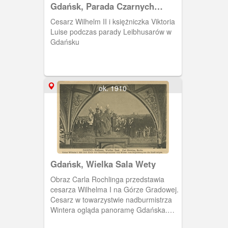
Gdańsk, Parada Czarnych
Huzarów (Leibhusaren)
Cesarz Wilhelm II i księżniczka Viktoria
Luise podczas parady Leibhusarów w
Gdańsku
ok. 1910
Gdańsk, Wielka Sala Wety
Obraz Carla Rochlinga przedstawia
cesarza Wilhelma I na Górze Gradowej.
Cesarz w towarzystwie nadburmistrza
Wintera ogląda panoramę Gdańska.
Grupa w ciemnych surdutach to