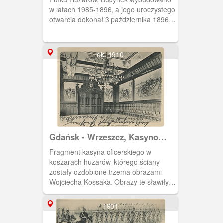
w latach 1985-1896, a jego uroczystego
otwarcia dokonał 3 października 1896
roku cesarz Wilhelm II.
ok. 1910
Gdańsk - Wrzeszcz, Kasyno
oficerskie w Koszarach Huzarów
Fragment kasyna oficerskiego w
koszarach huzarów, którego ściany
zostały ozdobione trzema obrazami
Wojciecha Kossaka. Obrazy te sławiły
zwycięstwa odniesione przez wojska
pruskie w XVIII i XIX w. Należały one do
1901
cesarza Wilhelma II, na którego
zamówienie zostały namalowane przez