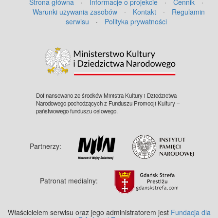
Strona główna
·
Informacje o projekcie
·
Cennik
·
Warunki używania zasobów
·
Kontakt
·
Regulamin
serwisu
·
Polityka prywatności
Dofinansowano ze środków Ministra Kultury i Dziedzictwa
Narodowego pochodzących z Funduszu Promocji Kultury –
państwowego funduszu celowego.
Partnerzy:
Patronat medialny:
Właścicielem serwisu oraz jego administratorem jest
Fundacja dla