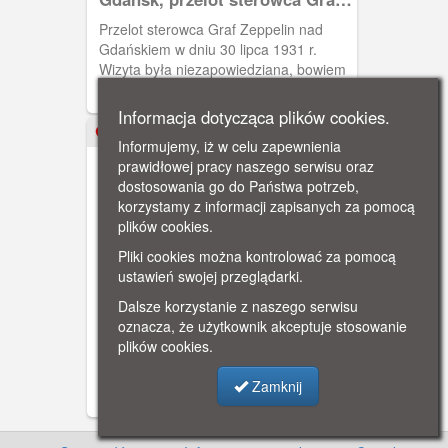
Zeppelin
Przelot sterowca Graf Zeppelin nad
Gdańskiem w dniu 30 lipca 1931 r.
Wizyta była niezapowiedziana, bowiem
sterowiec miał uszkodzony
radiotelegraf. Wracał z wyprawy z
Informacja dotycząca plików cookies.
rejonów podbiegunowych. Zauważono
1932
Informujemy, iż w celu zapewnienia
go po raz pierwszy o godz. 13.45 z
prawidłowej pracy naszego serwisu oraz
wieży Kościoła Mariackiego.
dostosowania go do Państwa potrzeb,
korzystamy z informacji zapisanych za pomocą
plików cookies.
Pliki cookies można kontrolować za pomocą
ustawień swojej przeglądarki.
Gdańsk - Wrzeszcz, przelot
Dalsze korzystanie z naszego serwisu
Zeppelina
oznacza, że użytkownik akceptuje stosowanie
Pocztówka upamiętniająca przelot
plików cookies.
Zeppelina nad Wrzeszczem w 1932 r.
Zamknij