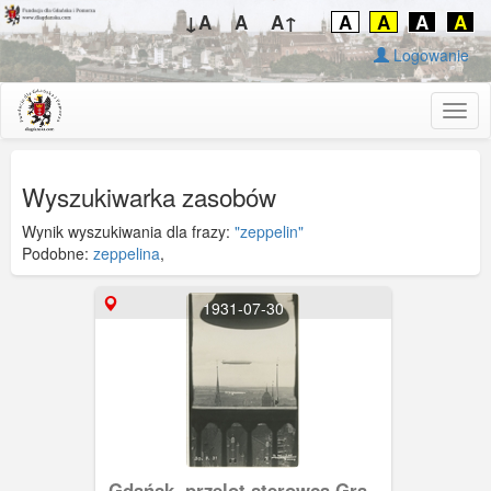
↓A
A
A↑
A
A
A
A
Logowanie
Togg
navig
Wyszukiwarka zasobów
Wynik wyszukiwania dla frazy:
"zeppelin"
Podobne:
zeppelina
,
1931-07-30
Gdańsk, przelot sterowca Graf