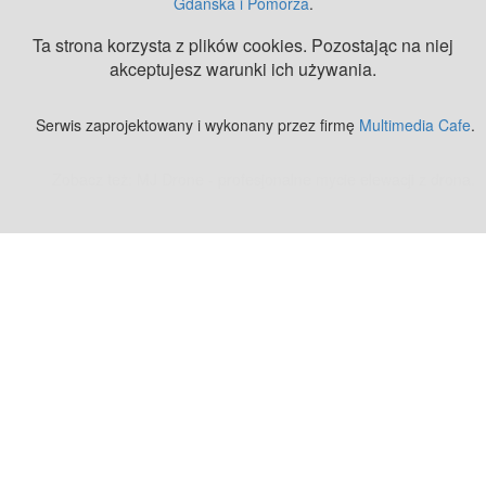
Gdańska i Pomorza
.
Ta strona korzysta z plików cookies. Pozostając na niej
akceptujesz warunki ich używania.
Serwis zaprojektowany i wykonany przez firmę
Multimedia Cafe
.
Zobacz też:
MJ Drone - profesjonalne mycie elewacji z drona
.