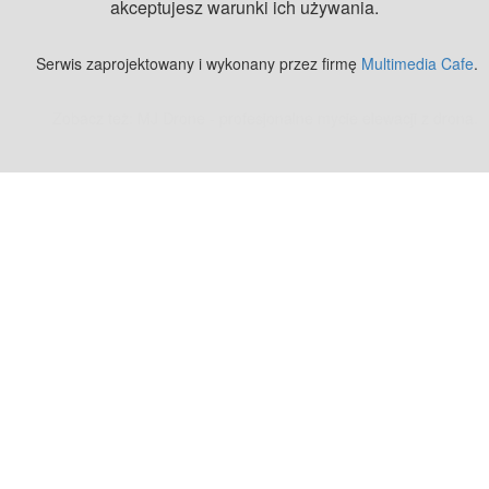
akceptujesz warunki ich używania.
Serwis zaprojektowany i wykonany przez firmę
Multimedia Cafe
.
Zobacz też:
MJ Drone - profesjonalne mycie elewacji z drona
.