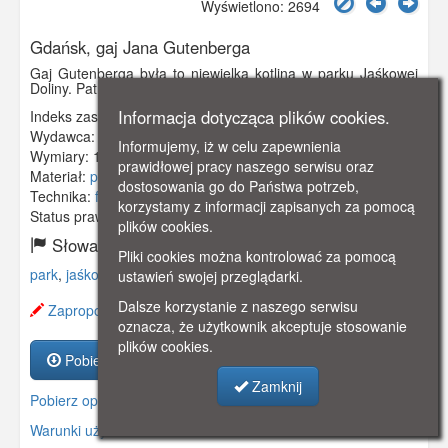
Wyświetlono: 2694
Gdańsk, gaj Jana Gutenberga
Gaj Gutenberga była to niewielka kotlina w parku Jaśkowej
Doliny. Patrona otrzymała w 1840 r. Obieg 1907 r.
Informacja dotycząca plików cookies.
Indeks zasobu:
GSP00582
Wydawca:
Stengel & Co., Dresden
Informujemy, iż w celu zapewnienia
Wymiary:
138 x 86 mm
prawidłowej pracy naszego serwisu oraz
Materiał:
pocztówka
dostosowania go do Państwa potrzeb,
Technika:
fotografia czarno-biała
korzystamy z informacji zapisanych za pomocą
Status prawny:
Użycie Niekomercyjne
plików cookies.
Słowa kluczowe:
Pliki cookies można kontrolować za pomocą
park
,
jaśkowa dolina
,
gaj
,
wrzeszcz
,
ustawień swojej przeglądarki.
Dalsze korzystanie z naszego serwisu
Zaproponuj zmianę opisu.
oznacza, że użytkownik akceptuje stosowanie
plików cookies.
Pobierz zasób
Zamknij
Pobierz opis
Warunki używania zasobów.