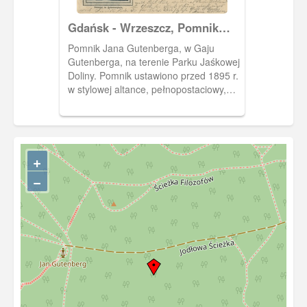
Gdańsk - Wrzeszcz, Pomnik
Jana Gutenberga
Pomnik Jana Gutenberga, w Gaju
Gutenberga, na terenie Parku Jaśkowej
Doliny. Pomnik ustawiono przed 1895 r.
w stylowej altance, pełnopostaciowy,
odlany z brązu wg. projektu Ernsta
Paula, ufundowany przez drukarza i
wydawcę A. W. Kafemanna. W 1945 r.
zaginął. Odtworzony po wojnie - wg.
+
projektu prof. Stanisława Radwańskiego
- odsłonięty w 1998 r. Ponownie
−
wykonany (po uprzednim spaleniu w
2003 r.) w 2004 r. Ob. figura w
depozycie w Parku Biskupim w
Pelplinie, zastąpiona odlewem z
kamienia syntetycznego. Pocztówka
nawiązuje do Jubileuszu Jana
Gutenberga w 1900 r. Pocztówka w
obiegu od 3 VII 1900 r.