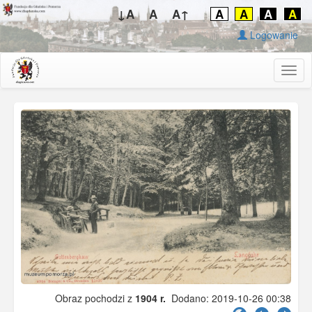
↓A
A
A↑
A
A
A
A
Logowanie
Togg
navig
Obraz pochodzi z
1904 r.
Dodano: 2019-10-26 00:38