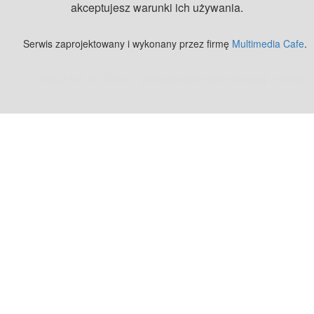
akceptujesz warunki ich używania.
Serwis zaprojektowany i wykonany przez firmę
Multimedia Cafe
.
Zobacz też:
MJ Drone - profesjonalne mycie elewacji z drona
.