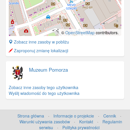
©
OpenStreetMap
contributors.
+
Zobacz inne zasoby w pobliżu
−
Zaproponuj zmianę lokalizacji
Muzeum Pomorza
Zobacz inne zasoby tego użytkownika
Wyślij wiadomość do tego użytkownika
Strona główna
·
Informacje o projekcie
·
Cennik
·
Warunki używania zasobów
·
Kontakt
·
Regulamin
serwisu
·
Polityka prywatności