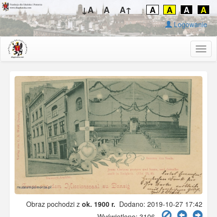
↓A
A
A↑
A
A
A
A
Logowanie
Togg
navig
Obraz pochodzi z
ok. 1900 r.
Dodano: 2019-10-27 17:42
Wyświetlono: 3106