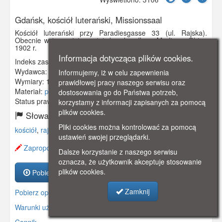
Gdańsk, kościół luterański, Missionssaal
Kościół luterański przy Paradiesgasse 33 (ul. Rajska).
Obecnie w tym miejscu stoi dom handlowy Madison. Obieg
1902 r.
Informacja dotycząca plików cookies.
Indeks zasobu:
GSP00680
Wydawca:
C.A. Wolff, Danzig
Informujemy, iż w celu zapewnienia
Wymiary:
138 x 86 mm
prawidłowej pracy naszego serwisu oraz
Materiał:
pocztówka
dostosowania go do Państwa potrzeb,
Status prawny:
Użycie Niekomercyjne
korzystamy z informacji zapisanych za pomocą
plików cookies.
Słowa kluczowe:
Pliki cookies można kontrolować za pomocą
kościół
,
rajska
,
stare miasto
,
missionssaal
,
ustawień swojej przeglądarki.
Zaproponuj zmianę opisu.
Dalsze korzystanie z naszego serwisu
oznacza, że użytkownik akceptuje stosowanie
plików cookies.
Pobierz zasób
Zamknij
Pobierz opis
Warunki używania zasobów.
Cennik