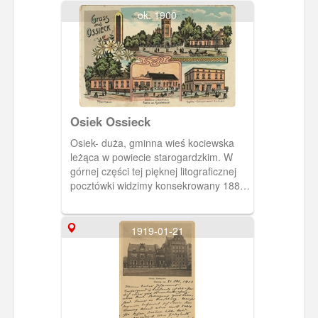
nawowy
ok. 1900
Osiek Ossieck
Osiek- duża, gminna wieś kociewska
leżąca w powiecie starogardzkim. W
górnej części tej pięknej litograficznej
pocztówki widzimy konsekrowany 1886
kościół p.w. św. Rocha. W części dolnej-
piekarnia i zajazd Franza von
Kuczkowskiego, a po stronie prawej
1919-01-21
sklep Kupiec- Consumverein
E.G.M.B.H.