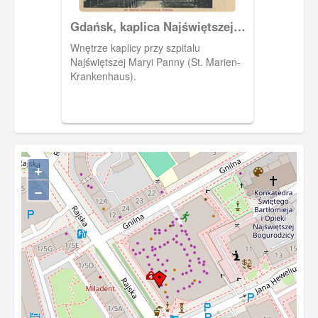
Gdańsk, kaplica Najświętszej
Maryi Panny na Dolnym Mieście
Wnętrze kaplicy przy szpitalu
Najświętszej Maryi Panny (St. Marien-
Krankenhaus).
+
−