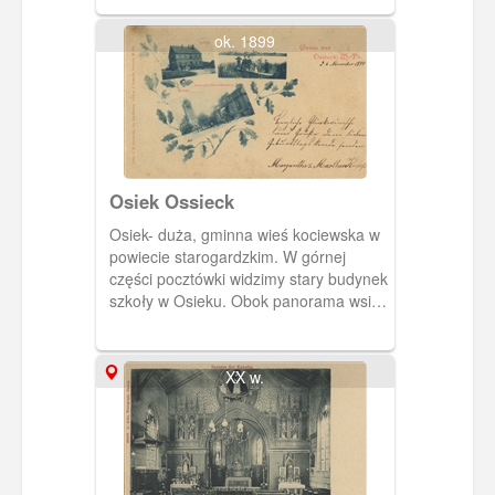
Jana Matejki i Sobótki. W kole, Cafe
Zinglershohe, już po przebudowie,
ok. 1899
dokonanej przez nowego właściciela-
Eugena Deinerta.
Osiek Ossieck
Osiek- duża, gminna wieś kociewska w
powiecie starogardzkim. W górnej
części pocztówki widzimy stary budynek
szkoły w Osieku. Obok panorama wsi
od strony Jeziora Osiek. Na pierwszym
planie łódź z pasażerami -być może jest
to rodzina rybaków. Na dole zajazd J.
XX w.
Lomotha (Później właścicielem tego
gościńca był Franz Liedtke) i neogotycki
kościół p.w. św. Rocha.