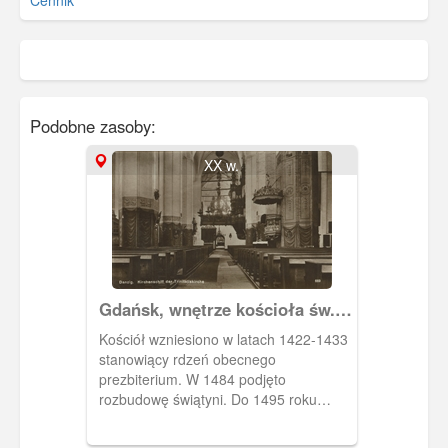
Podobne zasoby:
XX w.
Gdańsk, wnętrze kościoła św.
Trójcy
Kościół wzniesiono w latach 1422-1433
stanowiący rdzeń obecnego
prezbiterium. W 1484 podjęto
rozbudowę świątyni. Do 1495 roku
przebudowano prezbiterium, następnie
powstał trójnawowy, halowy korpus