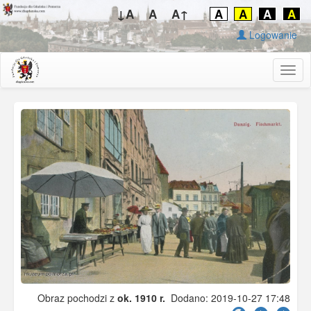
↓A
A
A↑
A
A
A
A
Logowanie
Togg
navig
Obraz pochodzi z
ok. 1910 r.
Dodano: 2019-10-27 17:48