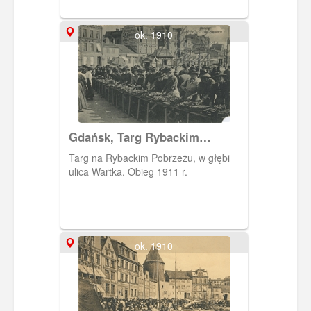
zarys Żurawia. Motława skąpana w
świetle księżyca.
ok. 1910
Gdańsk, Targ Rybackim
Pobrzeżu, Fishmarkt
Targ na Rybackim Pobrzeżu, w głębi
ulica Wartka. Obieg 1911 r.
ok. 1910