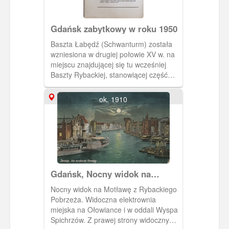
Gdańsk zabytkowy w roku 1950
Baszta Łabędź (Schwanturm) została
wzniesiona w drugiej połowie XV w. na
miejscu znajdującej się tu wcześniej
Baszty Rybackiej, stanowiącej część
umocnień zamku krzyżackiego.
Mieszkańcy Gdańska rychło po
ok. 1910
wygnaniu Krzyżaków z miasta (1454 r.)
zburzyli wszystkie ich budowle,
zostawiając gdzieniegdzie tylko
fundamenty. Basztę Łabędź
posadowiono właśnie na fundamentach
poprzedniej Baszty Rybackiej,
nawiązując zresztą do jej formy.
Gdańsk, Nocny widok na
Podstawową różnicą było inne
Motławę
usytuowanie płaskiego ścięcia cylindra
Nocny widok na Motławę z Rybackiego
baszty – tym razem od strony miasta, a
Pobrzeża. Widoczna elektrownia
nie od strony zamku.
miejska na Ołowiance i w oddali Wyspa
Spichrzów. Z prawej strony widoczny