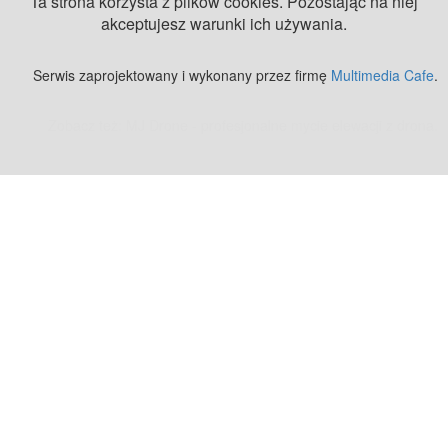
Ta strona korzysta z plików cookies. Pozostając na niej
akceptujesz warunki ich używania.
Serwis zaprojektowany i wykonany przez firmę
Multimedia Cafe
.
Zobacz też:
MJ Drone - profesjonalne mycie elewacji z drona
.