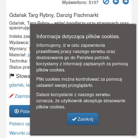
Wyświetlono: 5107
Gdańsk Targ Rybny, Danzig Fischmarkt
Gdańsk, Targ Rybny - widać handlarzy przy straganach oraz
spacerujących ludzi.
Informacja dotycząca plików cookies.
Indeks zasobu:
GSP00081
Wydawca:
J. Themal, Posen
Informujemy, iż w celu zapewnienia
Wymiary:
138 x 86 mm
prawidłowej pracy naszego serwisu oraz
Materiał:
pocztówka
dostosowania go do Państwa potrzeb,
Technika:
litografia
korzystamy z informacji zapisanych za pomocą
Status prawny:
Użycie Niekomercyjne
plików cookies.
Słowa kluczowe:
Pliki cookies można kontrolować za pomocą
gdańsk
,
targ rybny
,
ustawień swojej przeglądarki.
Dalsze korzystanie z naszego serwisu
Zaproponuj zmianę opisu.
oznacza, że użytkownik akceptuje stosowanie
plików cookies.
Pobierz zasób
Zamknij
Pobierz opis
Warunki używania zasobów.