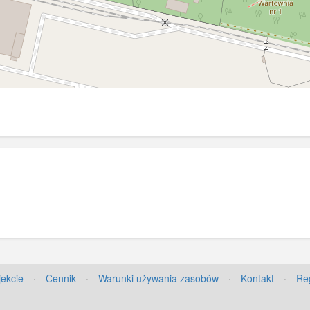
jekcie
·
Cennik
·
Warunki używania zasobów
·
Kontakt
·
Re