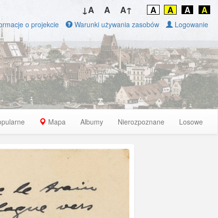
↓A
A
A↑
A
A
A
A
ormacje o projekcie
Warunki używania zasobów
Logowanie
opularne
Mapa
Albumy
Nierozpoznane
Losowe