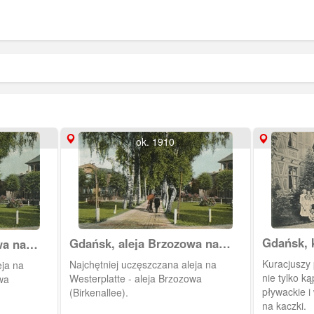
ok. 1910
Gdańsk, 
Gdańsk, aleja Brzozowa na
wa na
Westerplatte
Kuracjuszy 
Najchętniej uczęszczana aleja na
eja na
nie tylko k
Westerplatte - aleja Brzozowa
wa
pływackie i
(Birkenallee).
na kaczki.