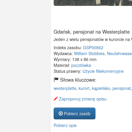
Gdańsk, pensjonat na Westerplatte
Jeden z wielu pensjonatów w kurorcie na 
Indeks zasobu:
GSP00862
Wydawca:
William Stobbies, Neufahrwass
Wymiary:
138 x 86 mm
Materiał:
pocztówka
Status prawny:
Użycie Niekomercyjne
Słowa kluczowe:
westerplatte
,
kurort
,
kąpielisko
,
pensjonat
,
Zaproponuj zmianę opisu.
Pobierz zasób
Pobierz opis