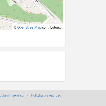
©
OpenStreetMap
contributors.
gulamin serwisu
·
Polityka prywatności