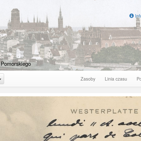
Inf
 Pomorskiego
Toggle Dropdown
Zasoby
Linia czasu
P