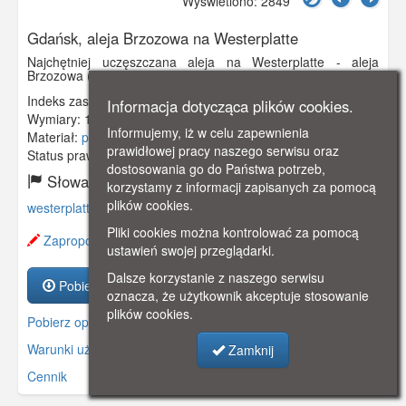
Wyświetlono: 2849
Gdańsk, aleja Brzozowa na Westerplatte
Najchętniej uczęszczana aleja na Westerplatte - aleja
Brzozowa (Birkenallee).
Indeks zasobu:
GSP02460
Informacja dotycząca plików cookies.
Wymiary:
138 x 86 mm
Informujemy, iż w celu zapewnienia
Materiał:
pocztówka
prawidłowej pracy naszego serwisu oraz
Status prawny:
Użycie Niekomercyjne
dostosowania go do Państwa potrzeb,
Słowa kluczowe:
korzystamy z informacji zapisanych za pomocą
plików cookies.
westerplatte
,
brzozowa
,
aleja
,
Birkenallee
,
Pliki cookies można kontrolować za pomocą
Zaproponuj zmianę opisu.
ustawień swojej przeglądarki.
Dalsze korzystanie z naszego serwisu
Pobierz zasób
oznacza, że użytkownik akceptuje stosowanie
plików cookies.
Pobierz opis
Warunki używania zasobów.
Zamknij
Cennik