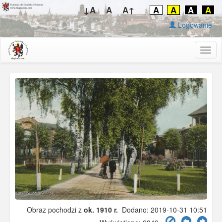
↓A
A
A↑
A
A
A
A
Logowanie
Togg
navig
Obraz pochodzi z
ok. 1910 r.
Dodano: 2019-10-31 10:51