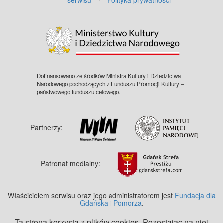
©
OpenStreetMap
contributors.
Dofinansowano ze środków Ministra Kultury i Dziedzictwa
Narodowego pochodzących z Funduszu Promocji Kultury –
państwowego funduszu celowego.
Partnerzy:
Patronat medialny:
Właścicielem serwisu oraz jego administratorem jest
Fundacja dla
Gdańska i Pomorza
.
Ta strona korzysta z plików cookies. Pozostając na niej