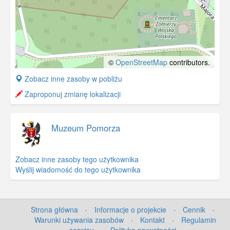
©
OpenStreetMap
contributors.
+
Zobacz inne zasoby w pobliżu
−
Zaproponuj zmianę lokalizacji
Muzeum Pomorza
Zobacz inne zasoby tego użytkownika
Wyślij wiadomość do tego użytkownika
Strona główna
·
Informacje o projekcie
·
Cennik
·
Warunki używania zasobów
·
Kontakt
·
Regulamin
serwisu
·
Polityka prywatności