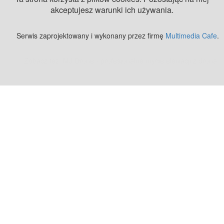
akceptujesz warunki ich używania.
Serwis zaprojektowany i wykonany przez firmę
Multimedia Cafe
.
Zobacz też:
MJ Drone - profesjonalne mycie elewacji z drona
.