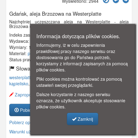
Wyświetlono: 2944
Gdańsk, aleja Brzozowa na Westerplatte
Najchętniej uczęszczana aleja na Westerplatte - aleja
Brzozowa (Birkenallee).
Indeks zasobu:
GSP00873
Informacja dotycząca plików cookies.
Wydawca:
Clara Bernthal, Danzig
Informujemy, iż w celu zapewnienia
Wymiary:
138 x 86 mm
prawidłowej pracy naszego serwisu oraz
Materiał:
pocztówka
dostosowania go do Państwa potrzeb,
Status prawny:
Użycie Niekomercyjne
korzystamy z informacji zapisanych za pomocą
Słowa kluczowe:
plików cookies.
westerplatte
,
brzozowa
,
aleja
,
birkenallee
,
kurort
,
Pliki cookies można kontrolować za pomocą
kąpielisko
,
ustawień swojej przeglądarki.
Dalsze korzystanie z naszego serwisu
Zaproponuj zmianę opisu.
oznacza, że użytkownik akceptuje stosowanie
plików cookies.
Pobierz zasób
Zamknij
Pobierz opis
Warunki używania zasobów.