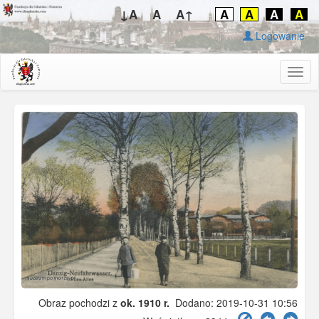
↓A
A
A↑
A
A
A
A
Logowanie
Togg
navig
Obraz pochodzi z
ok. 1910 r.
Dodano: 2019-10-31 10:56