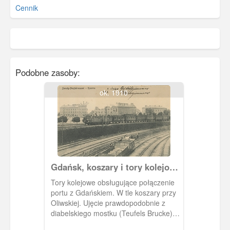
Cennik
Podobne zasoby:
ok. 1910
Gdańsk, koszary i tory kolejowe
w Nowym Pocie
Tory kolejowe obsługujące połączenie
portu z Gdańskiem. W tle koszary przy
Oliwskiej. Ujęcie prawdopodobnie z
diabelskiego mostku (Teufels Brucke) -
nazwa mostku pochodzi od przekleństw