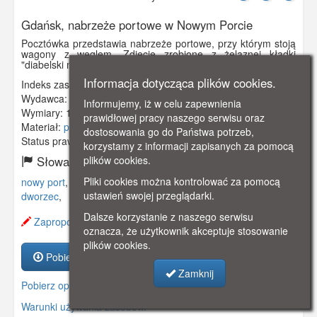
Gdańsk, nabrzeże portowe w Nowym Porcie
Pocztówka przedstawia nabrzeże portowe, przy którym stoją
wagony z węglem. Zdjęcie zrobione z żelaznej kładki
"diabelski mostek", za obłokiem pary dworzec kolejowy.
Informacja dotycząca plików cookies.
Indeks zasobu:
GSP01006
Wydawca:
William Stobbies, Danzig-Neufahrwasser
Informujemy, iż w celu zapewnienia
Wymiary:
138 x 86 mm
prawidłowej pracy naszego serwisu oraz
Materiał:
pocztówka
dostosowania go do Państwa potrzeb,
Status prawny:
Użycie Niekomercyjne
korzystamy z informacji zapisanych za pomocą
plików cookies.
Słowa kluczowe:
Pliki cookies można kontrolować za pomocą
nowy port
,
neufahrwasser
,
wagon
,
nabrzeże
,
port
,
węgiel
,
ustawień swojej przeglądarki.
dworzec
,
Dalsze korzystanie z naszego serwisu
Zaproponuj zmianę opisu.
oznacza, że użytkownik akceptuje stosowanie
plików cookies.
Pobierz zasób
Zamknij
Pobierz opis
Warunki używania zasobów.