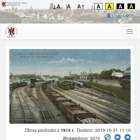
↓A
A
A↑
A
A
A
A
Logowanie
Togg
navig
Obraz pochodzi z
1914 r.
Dodano: 2019-10-31 11:10
Wyświetlono: 3072