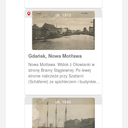
Gwizdków. W głębi przystań pasażerska
na Westerplatte. Obieg 1914 r.
ok. 1910
Gdańsk, Nowa Motława
Nowa Motława. Widok z Ołowianki w
stronę Bramy Stągiewnej. Po lewej
stronie nabrzeże przy Szafarni
(Schäferei) ze spichlerzem i budynkiem
celnym. Po prawej stronie spichlerze i
budynek na Wyspie Spichrzów.
ok. 1940