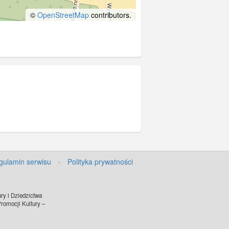
©
OpenStreetMap
contributors.
gulamin serwisu
·
Polityka prywatności
ry i Dziedzictwa
omocji Kultury –