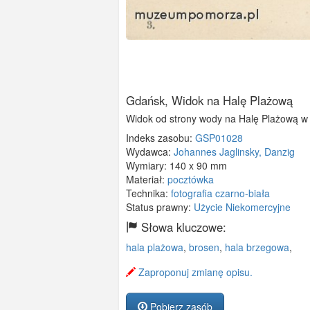
Gdańsk, Widok na Halę Plażową
Widok od strony wody na Halę Plażową w B
Indeks zasobu:
GSP01028
Wydawca:
Johannes Jaglinsky, Danzig
Wymiary:
140 x 90 mm
Materiał:
pocztówka
Technika:
fotografia czarno-biała
Status prawny:
Użycie Niekomercyjne
Słowa kluczowe:
hala plażowa
,
brosen
,
hala brzegowa
,
Zaproponuj zmianę opisu.
Pobierz zasób