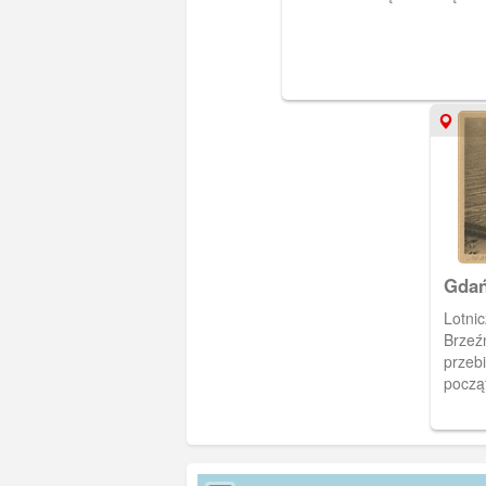
Gdań
Brze
Lotnic
Brzeź
przeb
począt