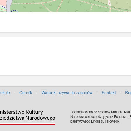
jekcie
·
Cennik
·
Warunki używania zasobów
·
Kontakt
·
Re
Dofinansowano ze środków Ministra Kultu
Narodowego pochodzących z Funduszu Pr
państwowego funduszu celowego.