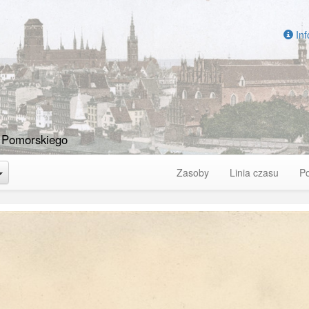
Inf
 Pomorskiego
Toggle Dropdown
Zasoby
Linia czasu
P