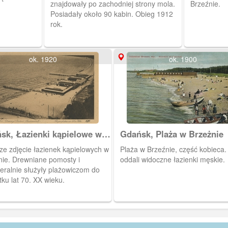
znajdowały po zachodniej strony mola.
Brzeźnie.
Posiadały około 90 kabin. Obieg 1912
rok.
ok. 1920
ok. 1900
sk, Łazienki kąpielowe w
Gdańsk, Plaża w Brzeżnie
źnie
ze zdjęcie łazienek kąpielowych w
Plaża w Brzeźnie, część kobieca
nie. Drewniane pomosty i
oddali widoczne łazienki męskie.
ieralnie służyły plażowiczom do
ku lat 70. XX wieku.