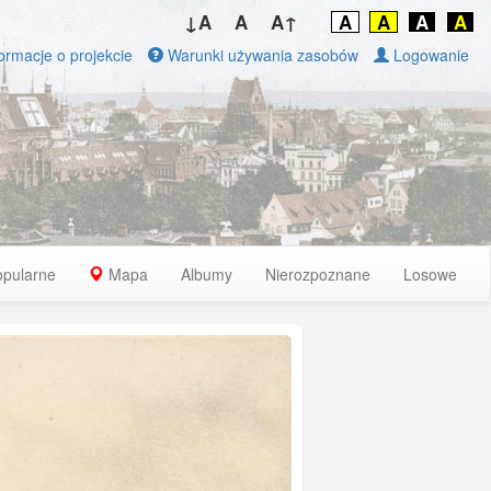
↓A
A
A↑
A
A
A
A
ormacje o projekcie
Warunki używania zasobów
Logowanie
opularne
Mapa
Albumy
Nierozpoznane
Losowe