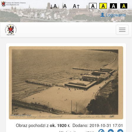
↓A
A
A↑
A
A
A
A
Logowanie
Togg
navig
Obraz pochodzi z
ok. 1920 r.
Dodano: 2019-10-31 17:01