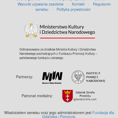
Warunki używania zasobów
·
Kontakt
·
Regulamin
serwisu
·
Polityka prywatności
©
OpenStreetMap
contributors.
Dofinansowano ze środków Ministra Kultury i Dziedzictwa
Narodowego pochodzących z Funduszu Promocji Kultury –
państwowego funduszu celowego.
Partnerzy:
Patronat medialny:
Właścicielem serwisu oraz jego administratorem jest
Fundacja dla
Gdańska i Pomorza
.