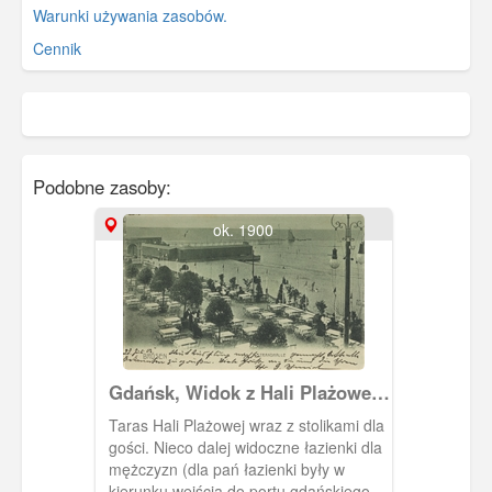
Warunki używania zasobów.
Cennik
Podobne zasoby:
ok. 1900
Gdańsk, Widok z Hali Plażowej
na plażę w Brzeźnie
Taras Hali Plażowej wraz z stolikami dla
gości. Nieco dalej widoczne łazienki dla
mężczyzn (dla pań łazienki były w
kierunku wejścia do portu gdańskiego)