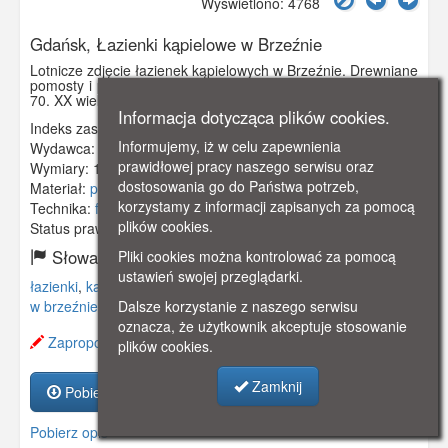
Wyświetlono: 4768
Gdańsk, Łazienki kąpielowe w Brzeźnie
Lotnicze zdjęcie łazienek kąpielowych w Brzeźnie. Drewniane
pomosty i przebieralnie służyły plażowiczom do początku lat
70. XX wieku.
Informacja dotycząca plików cookies.
Indeks zasobu:
GSP1033
Informujemy, iż w celu zapewnienia
Wydawca:
W. F. Burau, Danzig
prawidłowej pracy naszego serwisu oraz
Wymiary:
140 x 90 mm
dostosowania go do Państwa potrzeb,
Materiał:
pocztówka
korzystamy z informacji zapisanych za pomocą
Technika:
fotografia czarno-biała
plików cookies.
Status prawny:
Użycie Niekomercyjne
Słowa kluczowe:
Pliki cookies można kontrolować za pomocą
ustawień swojej przeglądarki.
łazienki
,
kąpielowe
,
brosen
,
brzeźno
,
lotnicze
,
plaża
,
molo
w brzeźnie
,
Dalsze korzystanie z naszego serwisu
oznacza, że użytkownik akceptuje stosowanie
Zaproponuj zmianę opisu.
plików cookies.
Zamknij
Pobierz zasób
Pobierz opis