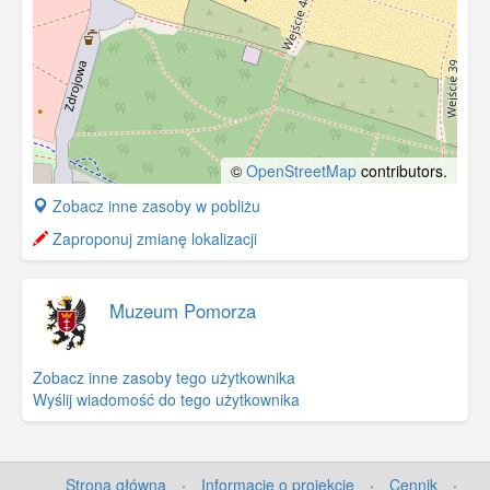
©
OpenStreetMap
contributors.
+
Zobacz inne zasoby w pobliżu
−
Zaproponuj zmianę lokalizacji
Muzeum Pomorza
Zobacz inne zasoby tego użytkownika
Wyślij wiadomość do tego użytkownika
Strona główna
·
Informacje o projekcie
·
Cennik
·