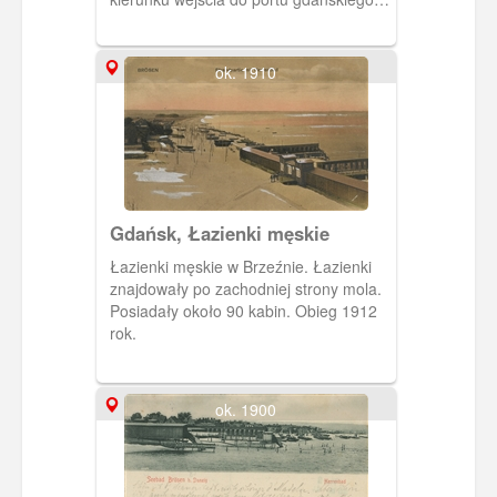
oraz niewielkie molo spacerowe które w
kolejnych latach przeniesiono na
wschód od Hali Plażowej.
ok. 1910
Gdańsk, Łazienki męskie
Łazienki męskie w Brzeźnie. Łazienki
znajdowały po zachodniej strony mola.
Posiadały około 90 kabin. Obieg 1912
rok.
ok. 1900