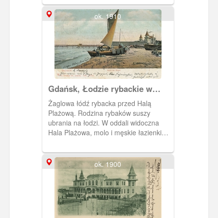
ok. 1910
Gdańsk, Łodzie rybackie w
Brzeźnie
Żaglowa łódź rybacka przed Halą
Plażową. Rodzina rybaków suszy
ubrania na łodzi. W oddali widoczna
Hala Plażowa, molo i męskie łazienki
kąpielowe. Obieg 1908 rok.
ok. 1900