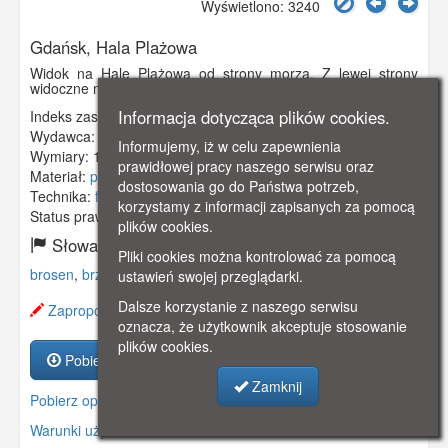
Wyświetlono: 3240
Gdańsk, Hala Plażowa
Widok na Halę Plażowa od strony morza. Z lewej strony
widoczne molo. Obieg 1906 rok.
Informacja dotycząca plików cookies.
Indeks zasobu:
GSP01048
Wydawca:
Stengel & Co., G.m.b.H., Dresden
Informujemy, iż w celu zapewnienia
Wymiary:
140 x 90 mm
prawidłowej pracy naszego serwisu oraz
Materiał:
pocztówka
dostosowania go do Państwa potrzeb,
Technika:
fotografia czarno-biała
korzystamy z informacji zapisanych za pomocą
Status prawny:
Użycie Niekomercyjne
plików cookies.
Słowa kluczowe:
Pliki cookies można kontrolować za pomocą
brosen
,
brzeźno
,
plaża
,
molo
,
molo w brzeźnie
,
ustawień swojej przeglądarki.
Dalsze korzystanie z naszego serwisu
Zaproponuj zmianę opisu.
oznacza, że użytkownik akceptuje stosowanie
plików cookies.
Pobierz zasób
Zamknij
Pobierz opis
Warunki używania zasobów.