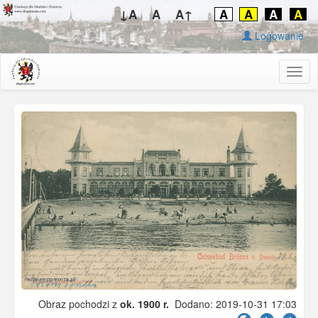
↓A
A
A↑
A
A
A
A
Logowanie
Togg
navig
Obraz pochodzi z
ok. 1900 r.
Dodano: 2019-10-31 17:03