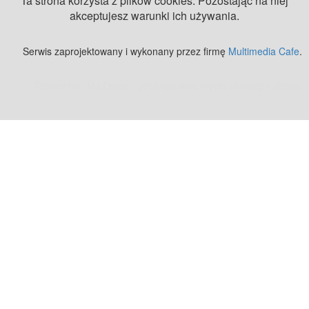
Ta strona korzysta z plików cookies. Pozostając na niej
akceptujesz warunki ich używania.
Serwis zaprojektowany i wykonany przez firmę
Multimedia Cafe
.
Zobacz też:
MJ Drone - profesjonalne mycie elewacji z drona
.