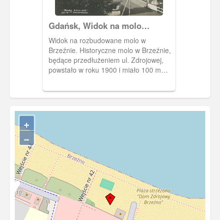
Gdańsk, Widok na molo
Brzeźnie
Widok na rozbudowane molo w
Brzeźnie. Historyczne molo w Brzeźnie,
będące przedłużeniem ul. Zdrojowej,
powstało w roku 1900 i miało 100 m
długości. W latach międzywojennych
zostało rozbudowane do 250 metrów i 6
m szerokości.
+
−