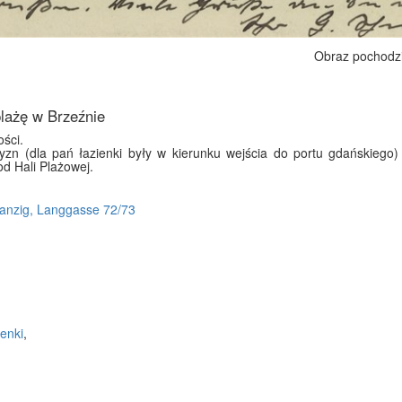
Obraz pochodz
lażę w Brzeźnie
ości.
yzn (dla pań łazienki były w kierunku wejścia do portu gdańskiego
od Hali Plażowej.
Danzig, Langgasse 72/73
ienki
,