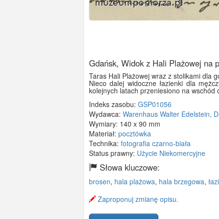
Gdańsk, Widok z Hali Plażowej na p
Taras Hali Plażowej wraz z stolikami dla g
Nieco dalej widoczne łazienki dla mężcz
kolejnych latach przeniesiono na wschód 
Indeks zasobu:
GSP01056
Wydawca:
Warenhaus Walter Edelstein, 
Wymiary:
140 x 90 mm
Materiał:
pocztówka
Technika:
fotografia czarno-biała
Status prawny:
Użycie Niekomercyjne
Słowa kluczowe:
brosen
,
hala plażowa
,
hala brzegowa
,
łaz
Zaproponuj zmianę opisu.