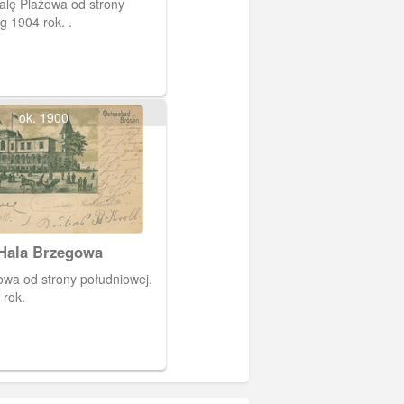
alę Plażowa od strony
parku. Obieg 1904 rok. .
ok. 1900
Hala Brzegowa
wa od strony południowej.
 rok.