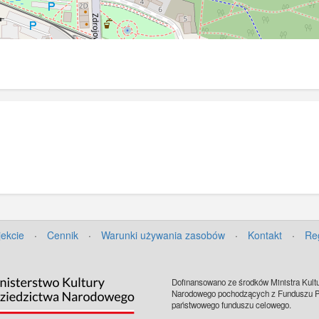
jekcie
·
Cennik
·
Warunki używania zasobów
·
Kontakt
·
Re
Dofinansowano ze środków Ministra Kultu
Narodowego pochodzących z Funduszu Pr
państwowego funduszu celowego.