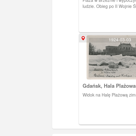
Plaża w Brzeżnie i wypoczy
ludzie. Obieg po II Wojnie Ś
1924-03-03
Gdańsk, Hala Plażowa
Widok na Halę Plażową zim