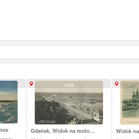
1928
źnie
Gdańsk, Widok na molo
Widok na
Brzeźnie
strony p