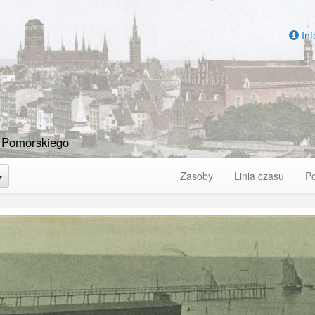
Inf
 Pomorskiego
Toggle Dropdown
Zasoby
Linia czasu
P