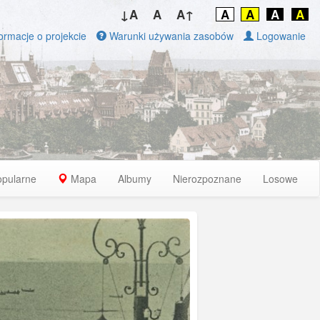
↓A
A
A↑
A
A
A
A
ormacje o projekcie
Warunki używania zasobów
Logowanie
opularne
Mapa
Albumy
Nierozpoznane
Losowe