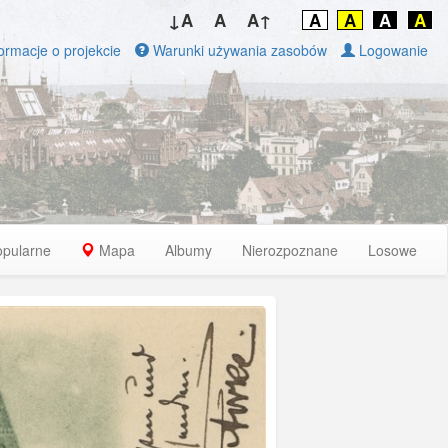
↓A
A
A↑
A
A
A
A
ormacje o projekcie
Warunki używania zasobów
Logowanie
opularne
Mapa
Albumy
Nierozpoznane
Losowe