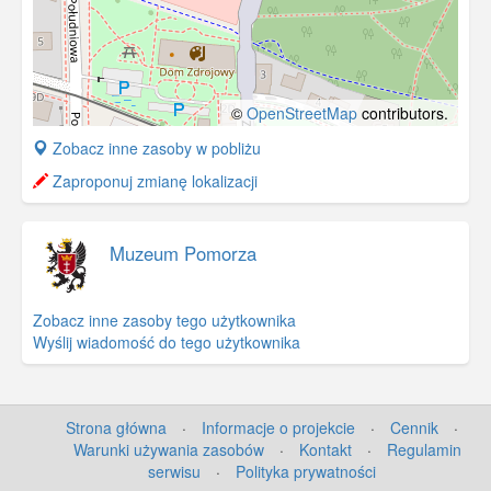
©
OpenStreetMap
contributors.
+
Zobacz inne zasoby w pobliżu
−
Zaproponuj zmianę lokalizacji
Muzeum Pomorza
Zobacz inne zasoby tego użytkownika
Wyślij wiadomość do tego użytkownika
Strona główna
·
Informacje o projekcie
·
Cennik
·
Warunki używania zasobów
·
Kontakt
·
Regulamin
serwisu
·
Polityka prywatności