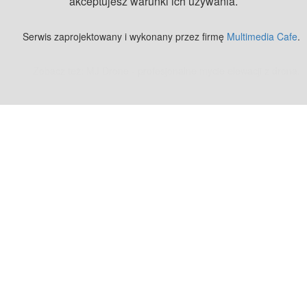
akceptujesz warunki ich używania.
Serwis zaprojektowany i wykonany przez firmę
Multimedia Cafe
.
Zobacz też:
MJ Drone - profesjonalne mycie elewacji z drona
.