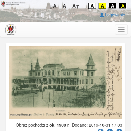
↓A
A
A↑
A
A
A
A
Logowanie
Togg
navig
Obraz pochodzi z
ok. 1900 r.
Dodano: 2019-10-31 17:03