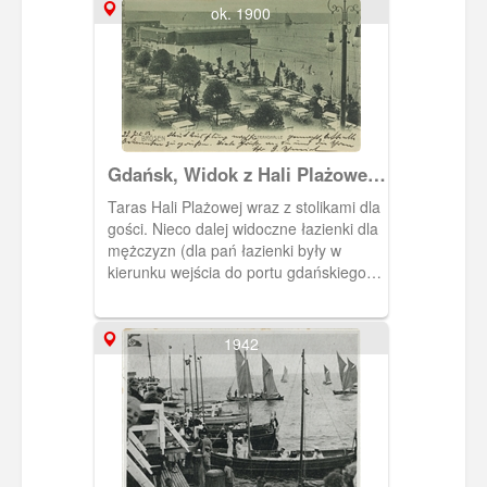
ok. 1900
Gdańsk, Widok z Hali Plażowej
na plażę w Brzeźnie
Taras Hali Plażowej wraz z stolikami dla
gości. Nieco dalej widoczne łazienki dla
mężczyzn (dla pań łazienki były w
kierunku wejścia do portu gdańskiego)
oraz niewielkie molo spacerowe które w
kolejnych latach przeniesiono na
wschód od Hali Plażowej.
1942