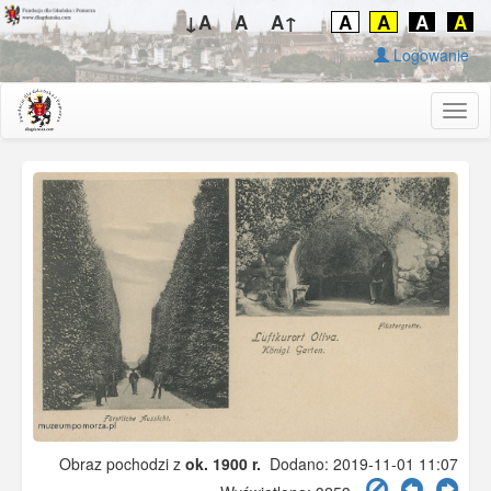
↓A
A
A↑
A
A
A
A
Logowanie
Togg
navig
Obraz pochodzi z
ok. 1900 r.
Dodano: 2019-11-01 11:07