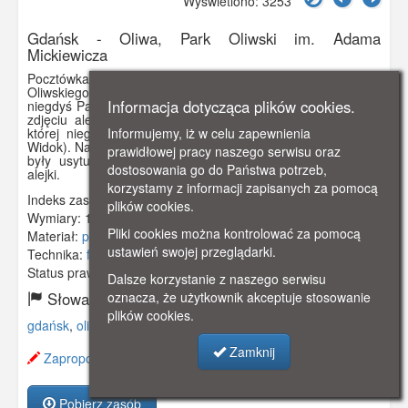
Wyświetlono: 3253
Gdańsk - Oliwa, Park Oliwski im. Adama
Mickiewicza
Pocztówka dwuobrazkowa przedstawiająca fragmenty Parku
Oliwskiego (od 1955 r. im. Adama Mickiewicza), zwanego
Informacja dotycząca plików cookies.
niegdyś Parkiem Królewskim lub Klasztornym. Na pierwszym
zdjęciu aleja ujęta w szpaler równo strzyżonych drzew, z
Informujemy, iż w celu zapewnienia
której niegdyś widać było Zatokę Gdańską (tzw. Książęcy
Widok). Na drugim zdjęciu jedna z dwóch grot szeptów, które
prawidłowej pracy naszego serwisu oraz
były usytuowane na przeciwko siebie - po obu stronach
dostosowania go do Państwa potrzeb,
alejki.
korzystamy z informacji zapisanych za pomocą
Indeks zasobu:
GSP01356
plików cookies.
Wymiary:
138 x 86 mm
Pliki cookies można kontrolować za pomocą
Materiał:
pocztówka
ustawień swojej przeglądarki.
Technika:
fotografia czarno-biała
Status prawny:
Użycie Niekomercyjne
Dalsze korzystanie z naszego serwisu
oznacza, że użytkownik akceptuje stosowanie
Słowa kluczowe:
plików cookies.
gdańsk
,
oliwa
,
park oliwski
,
aleja
,
grota szeptów
,
Zamknij
Zaproponuj zmianę opisu.
Pobierz zasób