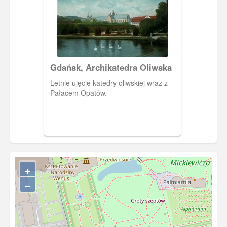
powstały kręte alejki, mostki, pagórki,
altany, kaskada na Potoku Oliwskim. W
XIX w. park przekształcono w ogród
dendrologiczny. Na pocztówce
pokazana jest jedna z parkowych alej z
równo przystrzyżonymi drzewami oraz
Gdańsk, Archikatedra Oliwska
krzewami.
Letnie ujęcie katedry oliwskiej wraz z
Pałacem Opatów.
+
−