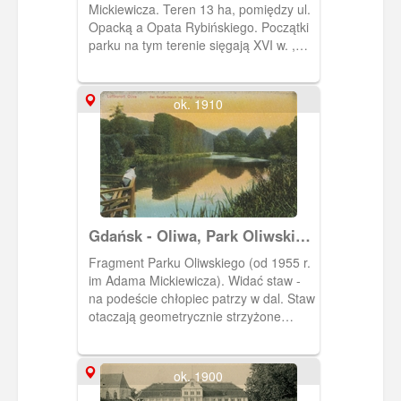
Mickiewicza. Teren 13 ha, pomiędzy ul.
Opacką a Opata Rybińskiego. Początki
parku na tym terenie sięgają XVI w. ,
kiedy to przy rezydencji opackiej
powstał ogród. W XVIII w. z inicjatywy
opata Rybińskiego powstał rokokowy
ok. 1910
ogród; dalsze przekształcenia tego
terenu dotyczą przełomu XVIII i XIX w. i
są związane z pracami ogrodnika
Saltzmanna. Na pocztówce pokazana
jest jedna z alej parkowych z równo
przystrzyżonymi drzewami oraz
krzewami, którą spaceruje kobieta z
Gdańsk - Oliwa, Park Oliwski
dzieckiem.
im. Adama Mickiewicza
Fragment Parku Oliwskiego (od 1955 r.
im Adama Mickiewicza). Widać staw -
na podeście chłopiec patrzy w dal. Staw
otaczają geometrycznie strzyżone
drzewa.
ok. 1900