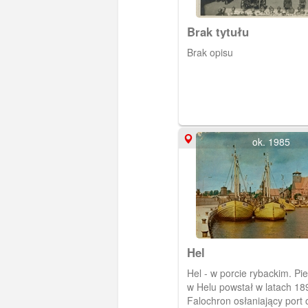
Brak tytułu
Brak opisu
ok. 1985
Hel
Hel - w porcie rybackim. Pi
w Helu powstał w latach 18
Falochron osłaniający port