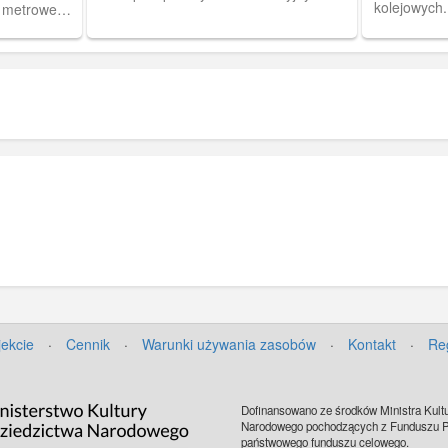
kolejowych.
6 metrowego
Dziś teren zoo.
ciało leżąc
tkaniny (i 
deski), dwó
nieco z tyłu
prawej, dru
odwraca gło
ciałem środ
na głowach
niemieckie 
w karabiny 
zawieszone 
przeodzie t
torów kolej
Zakaz kopi
zbiorach IP
jekcie
·
Cennik
·
Warunki używania zasobów
·
Kontakt
·
Re
Dofinansowano ze środków Ministra Kultu
Narodowego pochodzących z Funduszu Pr
państwowego funduszu celowego.