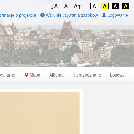
↓A
A
A↑
A
A
A
A
ormacje o projekcie
Warunki używania zasobów
Logowanie
opularne
Mapa
Albumy
Nierozpoznane
Losowe