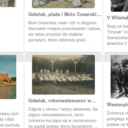
Gdańsk, plaża i Molo Cesarskie
V Wileńs
na Westerplatte
Molo Cesarskie miało 120 m długości.
Krajowej
Stoją od le
Stanowiło miejsce przechadzek i zabaw,
"Orszak" (n
ale także przystań dla statków
Szendzielar
parowych, które zabierały gości
dowódca V W
kąpieliska na rejsy po Zatoce
Jerzy Jezier
Gdańskiej.
adiutant „Ł
1917
nieznanej m
brygady. Zakaz kopiowania, zasób
dostępny w 
IPNBU-3-3-
Gdańsk, rekonwalescenci w
Westerpla
Strauchmuhle
Zdjęcie z okresu I wojny światowej. Na
niemieccy
Żołnierze n
erwszy port
zdjęciu rekonwalescenci, ranni
poległeg
poległego k
92-1893.
żołnierze kurujący się w zamienionym
ataku na 
polskie na 
 od zachodu
na szpital polowy domu kuracyjnym.