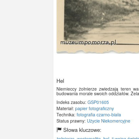
Hel
Niemieccy żołnierze zwiedzają teren wa
budowania morale swoich oddziałów. Żelaz
Indeks zasobu:
GSP01605
Materiał:
papier fotograficzny
Technika:
fotografia czarno-biała
Status prawny:
Użycie Niekomercyjne
Słowa kluczowe:
żołnierze
,
westerpaltte
,
hel
,
ii wojna świa