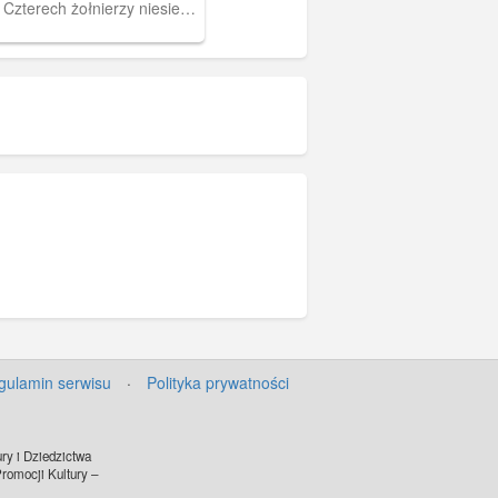
 Czterech żołnierzy niesie
e między nimi na kawalku
prawdopodobnie na kawałku
ch pozostałych zostało
: jeden stoi bokiem po
gi (z karabinem na ramieniu)
wę w jego strone idąc za
kiem torów. Żołnierze mają
 charakterystyczne
stalowe hełmy i uzbrojeni są
(większość ma je
na plecach, tylko dwóch na
rzyma je w ręku). W tle łuk
owych i skupiska drzew.
owania, zasób dostępny w
N, sygnatura: GK-5-1-30-1
gulamin serwisu
·
Polityka prywatności
ry i Dziedzictwa
omocji Kultury –