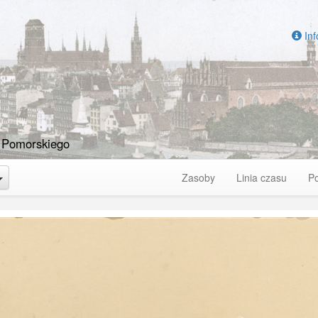
Inf
 Pomorskiego
Toggle Dropdown
Zasoby
Linia czasu
P