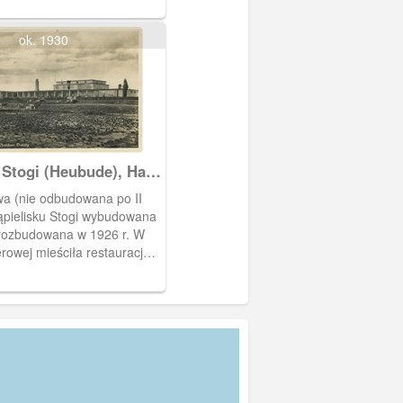
ok. 1930
 Stogi (Heubude), Hala
Strandhalle)
wa (nie odbudowana po II
ąpielisku Stogi wybudowana
 rozbudowana w 1926 r. W
erowej mieściła restaurację z
a morze. Znajdowały się w
pokoje do wynajęcia.
obiegu od 23 V 1937 r.