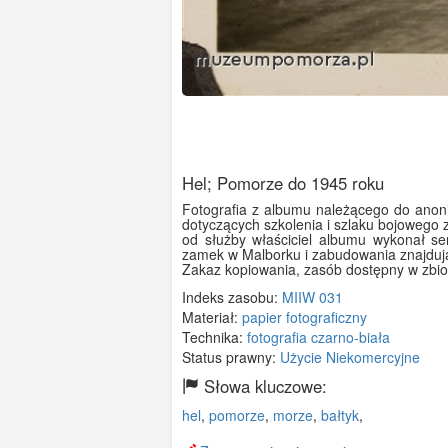
Hel; Pomorze do 1945 roku
Fotografia z albumu należącego do anon
dotyczących szkolenia i szlaku bojowego
od służby właściciel albumu wykonał se
zamek w Malborku i zabudowania znajdują
Zakaz kopiowania, zasób dostępny w zbi
Indeks zasobu:
MIIW 031
Materiał:
papier fotograficzny
Technika:
fotografia czarno-biała
Status prawny:
Użycie Niekomercyjne
Słowa kluczowe:
hel
,
pomorze
,
morze
,
bałtyk
,