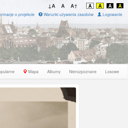
↓A
A
A↑
A
A
A
A
ormacje o projekcie
Warunki używania zasobów
Logowanie
opularne
Mapa
Albumy
Nierozpoznane
Losowe