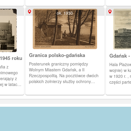
łuku.
ok. 1930
Granica polsko-gdańska
Gdańsk -
1945 roku
Plażowa (
Posterunek graniczny pomiędzy
Hala Plażo
fia z
Wolnym Miastem Gdańsk, a II
wojnie) w k
onimowego
Rzeczpospolitą. Na pocztówce dwóch
w 1920 r. ,
erający z
polskich żołnierzy służby ochrony
części part
ej w latach
pogranicza. Na drugim planie brzeg
widokiem n
tyczących
Morza Bałtyckiego. Pocztówka z cyklu:
niej także 
 znajdują się
"Nasz Bałtyk"
Pocztóka w 
sku na
.
ie wolnym
u wykonał
ch