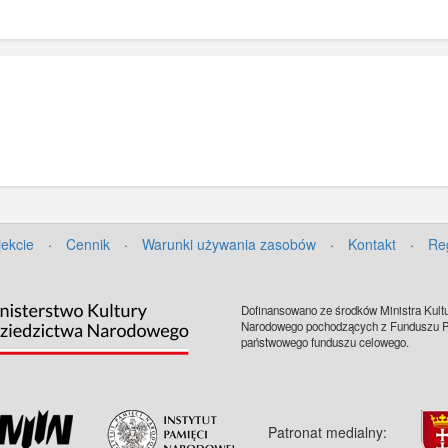
jekcie
·
Cennik
·
Warunki używania zasobów
·
Kontakt
·
Re
Dofinansowano ze środków Ministra Kultu
Narodowego pochodzących z Funduszu Pr
państwowego funduszu celowego.
Patronat medialny: