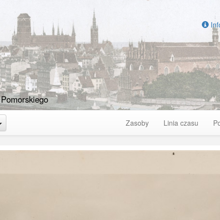
Inf
 Pomorskiego
Toggle Dropdown
Zasoby
Linia czasu
P