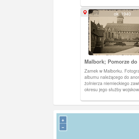
ok. 1940
Malbork; Pomorze do 
Zamek w Malborku. Fotogra
albumu należącego do an
żołnierza niemieckiego zawi
okresu jego służby wojskow
1939-1941. Wśród zdjęć do
szkolenia i szlaku bojowego
także te wykonane w Gdań
przełomie 1939 i 1940 roku
+
Najprawdopodobniej w czas
−
od służby właściciel album
serię zdjęć przedstawiający