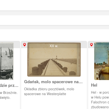
XX w.
Gdańsk, molo spacerowe na
Hel
dzie przy
Westerplatte
Okładka zbioru pocztówek, molo
Hel - w por
 w Brzeźnie.
spacerowe na Westerplatte
w Helu pows
święto.
Falochron o
zbudowano 